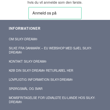
hvis du vil anmelde som den første.
INFORMATIONER
OM SILKY‑DREAM®
SILKE FRA DANMARK – EU WEBSHOP MED SJÆL SILKY-
DREAM®
KONTAKT SILKY‑DREAM®
KØB DIN SILKY‑DREAM® RETURLABEL HER
LOVPLIGTIG INFORMATION SILKY-DREAM®
SPØRGSMÅL OG SVAR
MOMSFRITAGELSE FOR UDVALGTE EU-LANDE HOS SILKY-
DREAM®