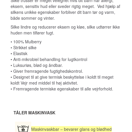
Silke trusser er meget velegnet hvis dit barn har allergi,
eksem, sensitiv hud eller sveder rigtig meget. Ved hjælp af
silkens unikke egenskaber forbliver dit barn tør og varm,
både sommer og vinter.
Silke lindre og reducerer eksem og kløe, silke udtørrer ikke
huden men tilfører fugt.
• 100% Mulberry
• Strikket silke
• Elastisk
• Anti-mikrobiel behandling for lugtkontrol
• Luksuriøs, blød og åndbar.
• Giver fremragende fugtighedskontrol.
• Designet til at give termisk beskyttelse i koldt til meget
koldt Vejr med middel til høj aktivitet.
• Fremragende termiske egenskaber til alle vejrforhold.
TÅLER MASKINVASK
Maskinvaskbar – bevarer glans og blødhed