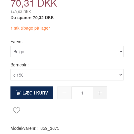
70,31 DKK
140,63 DKK
Du sparer:
70,32 DKK
1 stk tilbage på lager
Farve:
Børnestr.:
LÆG I KURV
Model/varenr.:
859_3675