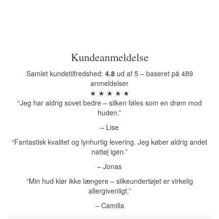
Kundeanmeldelse
Samlet kundetilfredshed:
4.8
ud af 5 – baseret på 489
anmeldelser
★ ★ ★ ★ ★
“Jeg har aldrig sovet bedre – silken føles som en drøm mod
huden.”
– Lise
“Fantastisk kvalitet og lynhurtig levering. Jeg køber aldrig andet
nattøj igen.”
– Jonas
“Min hud klør ikke længere – silkeundertøjet er virkelig
allergivenligt.”
– Camilla