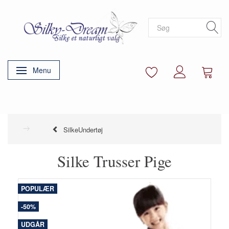
Menu
Skifte navigation
SilkeUndertøj
Silke Trusser Pige
POPULÆR
-50%
UDGÅR