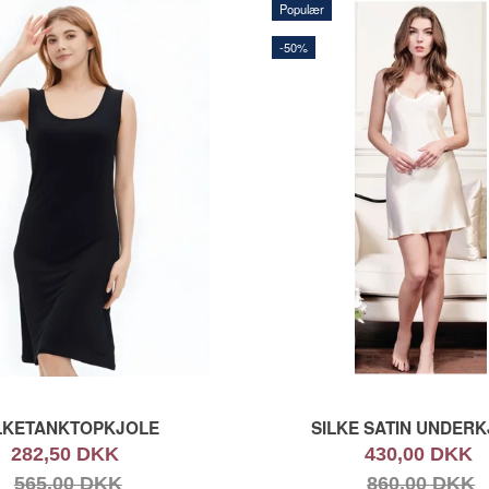
Populær
-50%
LKETANKTOPKJOLE
SILKE SATIN UNDER
282,50 DKK
430,00 DKK
565,00 DKK
860,00 DKK