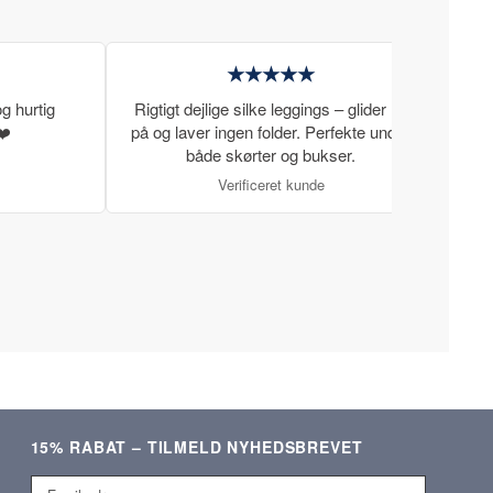
★★★★★
g hurtig
Rigtigt dejlige silke leggings – glider let
Rigti
❤️
på og laver ingen folder. Perfekte under
gode
både skørter og bukser.
Verificeret kunde
15% RABAT – TILMELD NYHEDSBREVET
Email-