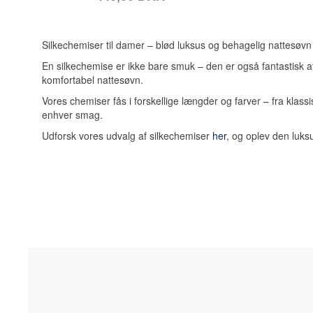
Silkechemiser til damer – blød luksus og behagelig nattesøvn
En silkechemise er ikke bare smuk – den er også fantastisk at
komfortabel nattesøvn.
Vores chemiser fås i forskellige længder og farver – fra klass
enhver smag.
Udforsk vores udvalg af silkechemiser
her
, og oplev den luks