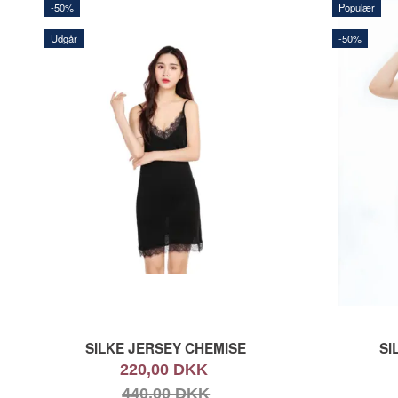
-50%
Populær
Udgår
-50%
SILKE JERSEY CHEMISE
SI
220,00 DKK
440,00 DKK