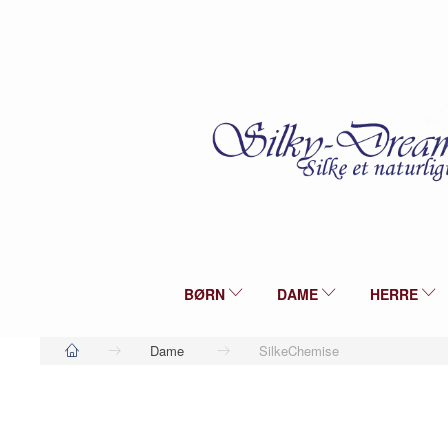
BØRN
DAME
HERRE
Dame
SilkeChemise