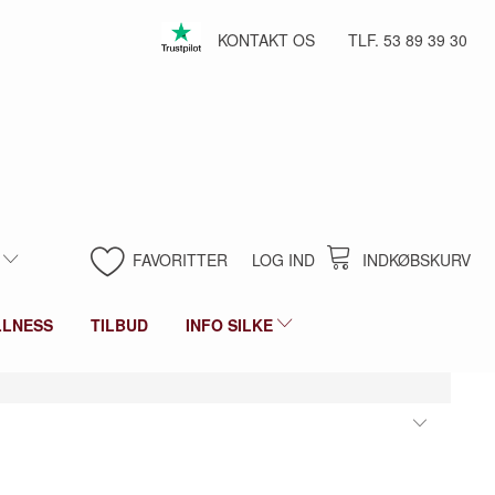
KONTAKT OS
TLF. 53 89 39 30
FAVORITTER
LOG IND
INDKØBSKURV
LLNESS
TILBUD
INFO SILKE
Skifte
filter