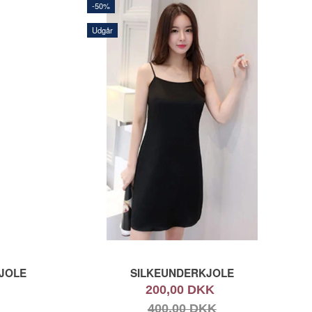
-50%
Udgår
KJOLE
SILKEUNDERKJOLE
200,00 DKK
400,00 DKK