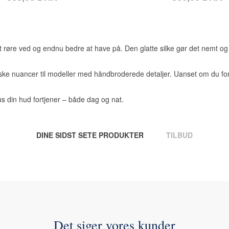
 røre ved og endnu bedre at have på. Den glatte silke gør det nemt og b
iske nuancer til modeller med håndbroderede detaljer. Uanset om du foret
us din hud fortjener – både dag og nat.
DINE SIDST SETE PRODUKTER
TILBUD
Det siger vores kunder