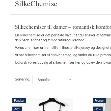
SilkeChemise
Silkechemiser til damer – romantisk komfort
En silkechemise er det perfekte valg, når du ønsker et feminin
den både åndbar og temperaturregulerende.
Vores chemiser er fremstillet i fineste silkejersey og design
Vi har silkechemiser til enhver smag, og finder du ikke præcis
Udforsk vores udvalg af silkechemiser
her
og oplev den luksus
Sortering:
Populær
Populær
-50%
-50%