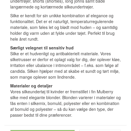
undertrøjer, shorts (shorties), long johns samt både
langærmede og kortærmede silkeundertrøjer.
Silke er kendt for sin unikke kombination af elegance og
funktionalitet. Det er et naturligt, temperaturregulerende
materiale, som føles let og blødt mod huden – og samtidig
holder dig varm uden at fylde under tøjet. Perfekt til brug
hele året rundt.
Særligt velegnet til sensitiv hud
Silke er et hudvenligt og antibakterielt materiale. Vores
silketrusser er derfor et oplagt valg for dig, der oplever kløe,
irritation eller ubalance i intimområdet – f.eks. som følge af
candida. Silken hjælper med at skabe et sundt og tørt miljø,
som mange oplever som lindrende.
Materialer og detaljer
Vores silkeundertøj til kvinder er fremstillet i fin Mulberry
silke med elegante blonder. Blonden varierer i materialer og
fås enten i silkemix, bomuld, polyester eller en kombination
af bomuld og polyester – så du kan vælge den type, der
passer bedst til dine præferencer.