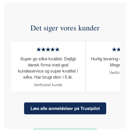
Det siger vores kunder
★★★★★
★★★
Super go silke kvalitet. Dejligt
Hurtig levering og læ
dansk firma med god
Meget tilfr
kundeservice og super kvalitet i
Verificeret 
silke. Har brugt dem i 5 år.
Verificeret kunde
Læs alle anmeldelser på Trustpilot