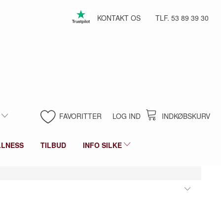
KONTAKT OS
TLF. 53 89 39 30
FAVORITTER
LOG IND
INDKØBSKURV
LLNESS
TILBUD
INFO SILKE
Skifte
filter