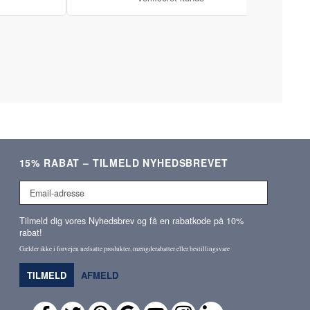
15% RABAT – TILMELD NYHEDSBREVET
Email-
adresse
Tilmeld dig vores Nyhedsbrev og få en rabatkode på 10%
rabat!
Gælder ikke i forvejen nedsatte produkter, mængderabatter eller bestillingsvare
TILMELD
AFMELD