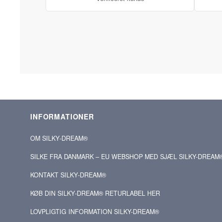
INFORMATIONER
OM SILKY‑DREAM®
SILKE FRA DANMARK – EU WEBSHOP MED SJÆL SILKY-DREAM
KONTAKT SILKY‑DREAM®
KØB DIN SILKY‑DREAM® RETURLABEL HER
LOVPLIGTIG INFORMATION SILKY-DREAM®