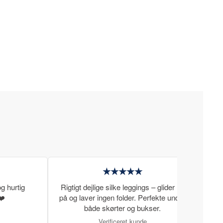
★★★★★
g hurtig
Rigtigt dejlige silke leggings – glider let
Rigti
❤️
på og laver ingen folder. Perfekte under
gode
både skørter og bukser.
Verificeret kunde