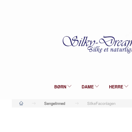
BØRN
DAME
HERRE
Sengelinned
SilkeFaconlagen