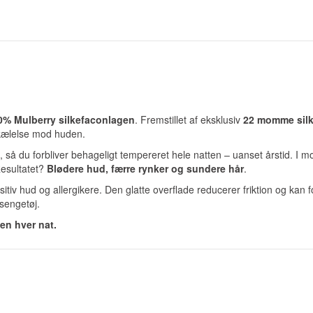
0% Mulberry silkefaconlagen
. Fremstillet af eksklusiv
22 momme sil
orkælelse mod huden.
, så du forbliver behageligt tempereret hele natten – uanset årstid. I m
Resultatet?
Blødere hud, færre rynker og sundere hår
.
nsitiv hud og allergikere. Den glatte overflade reducerer friktion og kan
 sengetøj.
en hver nat.