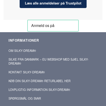
Læs alle anmeldelser på Trustpilot
INFORMATIONER
OM SILKY‑DREAM®
SILKE FRA DANMARK – EU WEBSHOP MED SJÆL SILKY-
DREAM®
KONTAKT SILKY‑DREAM®
KØB DIN SILKY‑DREAM® RETURLABEL HER
LOVPLIGTIG INFORMATION SILKY-DREAM®
SPØRGSMÅL OG SVAR