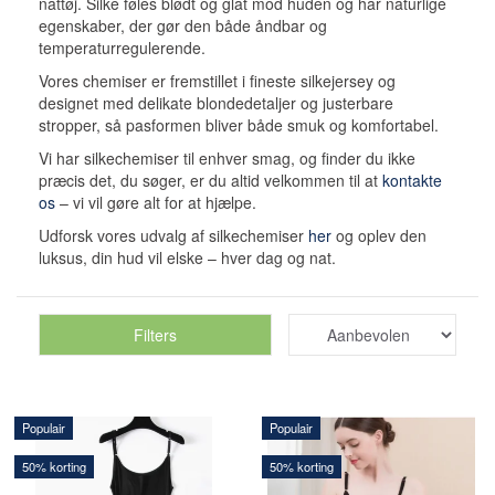
nattøj. Silke føles blødt og glat mod huden og har naturlige
egenskaber, der gør den både åndbar og
temperaturregulerende.
Vores chemiser er fremstillet i fineste silkejersey og
designet med delikate blondedetaljer og justerbare
stropper, så pasformen bliver både smuk og komfortabel.
Vi har silkechemiser til enhver smag, og finder du ikke
præcis det, du søger, er du altid velkommen til at
kontakte
os
– vi vil gøre alt for at hjælpe.
Udforsk vores udvalg af silkechemiser
her
og oplev den
luksus, din hud vil elske – hver dag og nat.
Filters
Populair
Populair
50% korting
50% korting