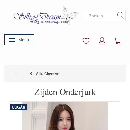
Menu
Navigatie in-/uitschakelen
SilkeChemise
Zijden Onderjurk
UDGÅR