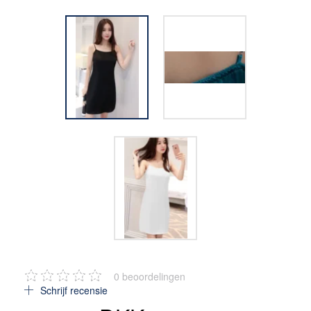
0
beoordelingen
Schrijf recensie