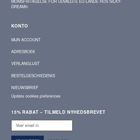
MOMSFRITAGELSE FOR UDVALGTE EU-LANDE HOS SILKY-
DREAM®
KONTO
MIJN ACCOUNT
ADRESBOEK
VERLANGLIJST
BESTELGESCHIEDENIS
NIEUWSBRIEF
Update cookies preferences
15% RABAT – TILMELD NYHEDSBREVET
Voer
email
in