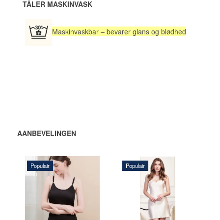
TÅLER MASKINVASK
Maskinvaskbar – bevarer glans og blødhed
AANBEVELINGEN
Populair
Populair
360,00 DKK
688,00 DKK