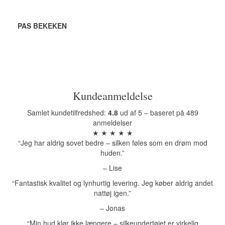
PAS BEKEKEN
Kundeanmeldelse
Samlet kundetilfredshed:
4.8
ud af 5 – baseret på 489
anmeldelser
★ ★ ★ ★ ★
“Jeg har aldrig sovet bedre – silken føles som en drøm mod
huden.”
– Lise
“Fantastisk kvalitet og lynhurtig levering. Jeg køber aldrig andet
nattøj igen.”
– Jonas
“Min hud klør ikke længere – silkeundertøjet er virkelig