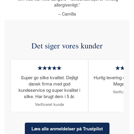
allergivenligt.”
– Camilla
Det siger vores kunder
★★★★★
★★★
Super go silke kvalitet. Dejligt
Hurtig levering og læ
dansk firma med god
Meget tilfr
kundeservice og super kvalitet i
Verificeret 
silke. Har brugt dem i 5 år.
Verificeret kunde
Læs alle anmeldelser på Trustpilot