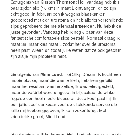
Getuigenis van
Kirsten Thornton
: Hoi, vandaag heb ik 1
paar zijden slip (18 cm) in maat L ontvangen, en ze zijn
echt goed. In februari ben ik wegens blaaskanker
geopereerd met een urostoma en heb allerlei verschillende
slips geprobeerd die me allemaal irriteerden. Nu heb ik de
juiste gevonden. Vandaag heb ik nog 6 paar van deze
fantastische comfortabele slips besteld. Normaal draag ik
maat 38, maar kies maat L zodat het over de urostoma
heen past. Alleen dit zodat jullie weten dat ze ook geschikt
zijn als je mijn probleem hebt.
Getuigenis van
Mimi Lund
: Hoi Silky-Dream. Ik kocht een
mooie blouse, maar die was te klein, heb hem geruild,
maar het resultaat was hetzelfde, ik was teleurgesteld,
maar de verdriet werd omgezet in blijdschap, de winkel
regelde een heel mooie blouse en deze keer past hij. Ik
ben jullie zeer dankbaar voor de uitstekende service die
jullie mij hebben gegeven, ik kom zeker terug. Met
vriendelijke groet, Mimi Lund
Getuigenis van
Ulla Jensen
: Hoi - bedankt voor de mooie