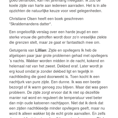
koele zijde van harte aan iedereen aanraden. Het is in alle
opzichten de natuurlijke keuze voor veel gelegenheden.
Christiane Olsen heeft een boek geschreven
"Skraldemandens datter".
Een ongelooflijk verslag over een harde jeugd en een
sterke vrouw die getroffen wordt door zo'n vreselijke ziekte
die grenzen stelt, maar ze gaat er fantastisch mee om.
Getuigenis van
Lillian
: Zijde en opvliegers Ik heb de
afgelopen paar jaar grote problemen gehad met opvliegers
’s nachts. Wakker worden midden in de nacht, kokend en
helemaal nat van het zweet. Dekbed eraf. Later wordt je
erg koud omdat je zonder dekbed ligt en tegelijk in
nachtkleding die goed doorweekt is. Toen kocht ik een
nachtjurk van pure zijde. Een dunne. Ik was een beetje
bezorgd of ik warm genoeg zou blijven. Maar dat was geen
probleem. De zijde zorgt ervoor dat ik niet op dezelfde
manier nat word en reguleert de temperatuur veel beter
dan mijn oude katoenen nachtjapon. Niet dat ik denk dat
een zijden nachtkleedje minder opvliegers geeft, maar nu
word ik alleen wakker bij de echt grote aanvallen. En zelfs