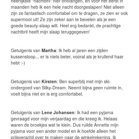
heerlijkste "nachtbril" hier ontvangen, en voor het eerst in
maanden heb ik een hele nacht doorgeslapen! Niet alleen
zijn ze fantastisch comfortabel om te dragen, ze zien er ook
supermooi uit! Ze zijn zeker aan te bevelen als je een
goede beauty-slaap wilt. Heel erg bedankt, de prachtige
nachtbril heeft mijn slaap teruggegeven!
Getuigenis van
Martha
: Ik heb al jaren een zijden
kussensloop... er is niets beter, vooral als je krullend haar
hebt :-)
Getuigenis van
Kirsten
: Ben superblij met mijn ski-
ondergoed van Silky-Dream. Neemt bijna geen ruimte in,
voelt bijna niet en is erg comfortabel.
Getuigenis van
Lene Johansen
: Ik had een pyjama
gevraagd voor mijn verjaardag en die kreeg ik. Helaas
waren de broekjes wat te klein. Dus ruilde Annette mijn
pyjama voor een ander model en ik hoefde alleen het
prijsverschil over te maken naar de winkelrekening. Ik