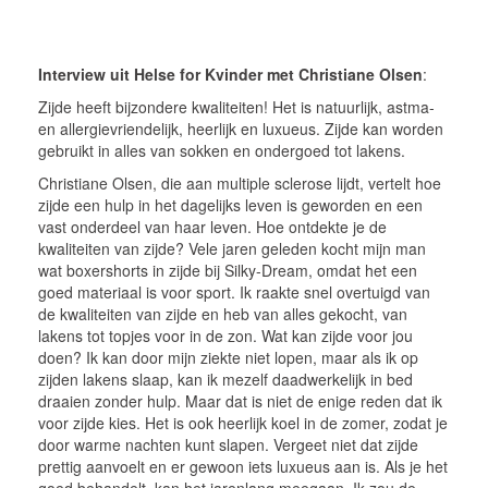
Interview uit Helse for Kvinder met Christiane Olsen
:
Zijde heeft bijzondere kwaliteiten! Het is natuurlijk, astma-
en allergievriendelijk, heerlijk en luxueus. Zijde kan worden
gebruikt in alles van sokken en ondergoed tot lakens.
Christiane Olsen, die aan multiple sclerose lijdt, vertelt hoe
zijde een hulp in het dagelijks leven is geworden en een
vast onderdeel van haar leven. Hoe ontdekte je de
kwaliteiten van zijde? Vele jaren geleden kocht mijn man
wat boxershorts in zijde bij Silky-Dream, omdat het een
goed materiaal is voor sport. Ik raakte snel overtuigd van
de kwaliteiten van zijde en heb van alles gekocht, van
lakens tot topjes voor in de zon. Wat kan zijde voor jou
doen? Ik kan door mijn ziekte niet lopen, maar als ik op
zijden lakens slaap, kan ik mezelf daadwerkelijk in bed
draaien zonder hulp. Maar dat is niet de enige reden dat ik
voor zijde kies. Het is ook heerlijk koel in de zomer, zodat je
door warme nachten kunt slapen. Vergeet niet dat zijde
prettig aanvoelt en er gewoon iets luxueus aan is. Als je het
goed behandelt, kan het jarenlang meegaan. Ik zou de