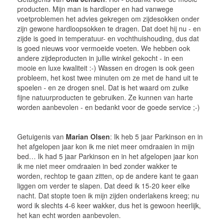
producten. Mijn man is hardloper en had vanwege
voetproblemen het advies gekregen om zijdesokken onder
zijn gewone hardloopsokken te dragen. Dat doet hij nu - en
zijde is goed in temperatuur- en vochthuishouding, dus dat
is goed nieuws voor vermoeide voeten. We hebben ook
andere zijdeproducten in jullie winkel gekocht - in een
mooie en luxe kwaliteit :-) Wassen en drogen is ook geen
probleem, het kost twee minuten om ze met de hand uit te
spoelen - en ze drogen snel. Dat is het waard om zulke
fijne natuurproducten te gebruiken. Ze kunnen van harte
worden aanbevolen - en bedankt voor de goede service ;-)
Getuigenis van
Marian Olsen
: Ik heb 5 jaar Parkinson en in
het afgelopen jaar kon ik me niet meer omdraaien in mijn
bed… Ik had 5 jaar Parkinson en in het afgelopen jaar kon
ik me niet meer omdraaien in bed zonder wakker te
worden, rechtop te gaan zitten, op de andere kant te gaan
liggen om verder te slapen. Dat deed ik 15-20 keer elke
nacht. Dat stopte toen ik mijn zijden onderlakens kreeg; nu
word ik slechts 4-6 keer wakker, dus het is gewoon heerlijk,
het kan echt worden aanbevolen.