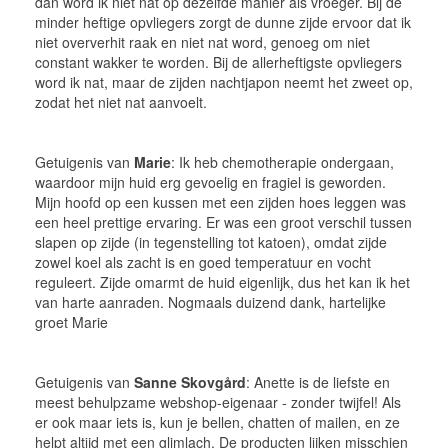
dan word ik niet nat op dezelfde manier als vroeger. Bij de
minder heftige opvliegers zorgt de dunne zijde ervoor dat ik
niet oververhit raak en niet nat word, genoeg om niet
constant wakker te worden. Bij de allerheftigste opvliegers
word ik nat, maar de zijden nachtjapon neemt het zweet op,
zodat het niet nat aanvoelt.
Getuigenis van
Marie
: Ik heb chemotherapie ondergaan,
waardoor mijn huid erg gevoelig en fragiel is geworden.
Mijn hoofd op een kussen met een zijden hoes leggen was
een heel prettige ervaring. Er was een groot verschil tussen
slapen op zijde (in tegenstelling tot katoen), omdat zijde
zowel koel als zacht is en goed temperatuur en vocht
reguleert. Zijde omarmt de huid eigenlijk, dus het kan ik het
van harte aanraden. Nogmaals duizend dank, hartelijke
groet Marie
Getuigenis van
Sanne Skovgård
: Anette is de liefste en
meest behulpzame webshop-eigenaar - zonder twijfel! Als
er ook maar iets is, kun je bellen, chatten of mailen, en ze
helpt altijd met een glimlach. De producten lijken misschien