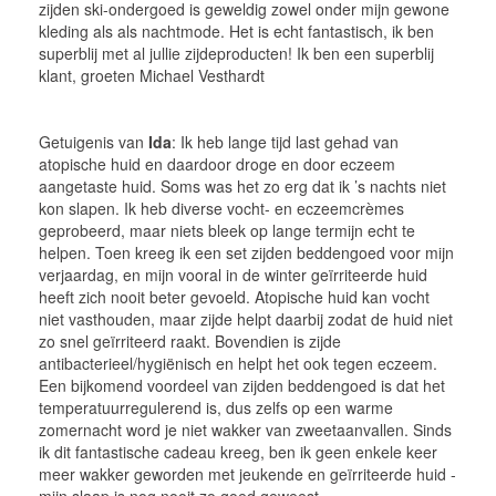
zijden ski-ondergoed is geweldig zowel onder mijn gewone
kleding als als nachtmode. Het is echt fantastisch, ik ben
superblij met al jullie zijdeproducten! Ik ben een superblij
klant, groeten
Michael
Vesthardt
Getuigenis van
Ida
: Ik heb lange tijd last gehad van
atopische huid en daardoor droge en door eczeem
aangetaste huid. Soms was het zo erg dat ik ’s nachts niet
kon slapen. Ik heb diverse vocht- en eczeemcrèmes
geprobeerd, maar niets bleek op lange termijn echt te
helpen. Toen kreeg ik een set zijden beddengoed voor mijn
verjaardag, en mijn vooral in de winter geïrriteerde huid
heeft zich nooit beter gevoeld. Atopische huid kan vocht
niet vasthouden, maar zijde helpt daarbij zodat de huid niet
zo snel geïrriteerd raakt. Bovendien is zijde
antibacterieel/hygiënisch en helpt het ook tegen eczeem.
Een bijkomend voordeel van zijden beddengoed is dat het
temperatuurregulerend is, dus zelfs op een warme
zomernacht word je niet wakker van zweetaanvallen. Sinds
ik dit fantastische cadeau kreeg, ben ik geen enkele keer
meer wakker geworden met jeukende en geïrriteerde huid -
mijn slaap is nog nooit zo goed geweest