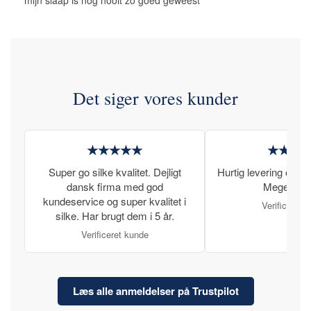
Det siger vores kunder
★★★★★
★★★
Super go silke kvalitet. Dejligt
Hurtig levering og læ
dansk firma med god
Meget tilfr
kundeservice og super kvalitet i
Verificeret 
silke. Har brugt dem i 5 år.
Verificeret kunde
Læs alle anmeldelser på Trustpilot