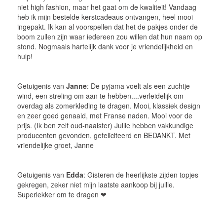
niet high fashion, maar het gaat om de kwaliteit! Vandaag
heb ik mijn bestelde kerstcadeaus ontvangen, heel mooi
ingepakt. Ik kan al voorspellen dat het de pakjes onder de
boom zullen zijn waar iedereen zou willen dat hun naam op
stond. Nogmaals hartelijk dank voor je vriendelijkheid en
hulp!
Getuigenis van
Janne
: De pyjama voelt als een zuchtje
wind, een streling om aan te hebben....verleidelijk om
overdag als zomerkleding te dragen. Mooi, klassiek design
en zeer goed genaaid, met Franse naden. Mooi voor de
prijs. (Ik ben zelf oud-naaister) Jullie hebben vakkundige
producenten gevonden, gefeliciteerd en BEDANKT. Met
vriendelijke groet, Janne
Getuigenis van
Edda
: Gisteren de heerlijkste zijden topjes
gekregen, zeker niet mijn laatste aankoop bij jullie.
Superlekker om te dragen ❤