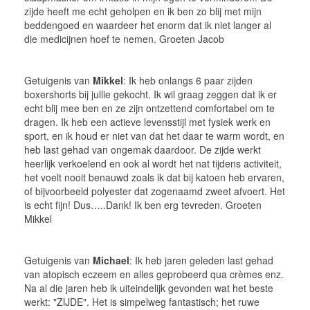
zijde heeft me echt geholpen en ik ben zo blij met mijn
beddengoed en waardeer het enorm dat ik niet langer al
die medicijnen hoef te nemen. Groeten Jacob
Getuigenis van
Mikkel
: Ik heb onlangs 6 paar zijden
boxershorts bij jullie gekocht. Ik wil graag zeggen dat ik er
echt blij mee ben en ze zijn ontzettend comfortabel om te
dragen. Ik heb een actieve levensstijl met fysiek werk en
sport, en ik houd er niet van dat het daar te warm wordt, en
heb last gehad van ongemak daardoor. De zijde werkt
heerlijk verkoelend en ook al wordt het nat tijdens activiteit,
het voelt nooit benauwd zoals ik dat bij katoen heb ervaren,
of bijvoorbeeld polyester dat zogenaamd zweet afvoert. Het
is echt fijn! Dus…..Dank! Ik ben erg tevreden. Groeten
Mikkel
Getuigenis van
Michael
: Ik heb jaren geleden last gehad
van atopisch eczeem en alles geprobeerd qua crèmes enz.
Na al die jaren heb ik uiteindelijk gevonden wat het beste
werkt: "ZIJDE". Het is simpelweg fantastisch; het ruwe