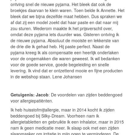
ontving snel de nieuwe pyjama. Het bleek dat ook de
broekjes daarvan te klein waren. Toen belde ik Annette. Het
bleek dat we bijna dezelfde maat hebben. Dus spraken we
af dat zij een model zoekt dat haar paste en dat naar mij
zou sturen. Wederom maakte ik het prijsverschil over,
omdat deze pyjama iets duurder was. Gisteren ontving ik
de nieuwe pyjama. Absoluut de mooiste en lekkerste van
de drie die ik gehad heb. Hij paste perfect. Naast de
pyjama kreeg ik als compensatie een heerlijk onderlaken
voor de ongemakken die waren geweest. Ik wil bedanken
voor de goede service, goede begeleiding en snelle
levering. Ik vind dat er ontzettend mooie en fijne producten
in de webshop staan. Lene Johansen
Getuigenis: Jacob
: De voordelen van zijden beddengoed
voor allergiepatiënten.
Ik heb huisstofmijtallergie, maar in 2014 kocht ik zijden
beddengoed bij Silky-Dream. Voorheen nam ik
allergietabletten en gebruikte ik een inhalator, maar in 2015
nam ik geen medicatie meer. Ik slaap ook met een zijden
slaapmasker om irritatie in mijn ogen te verminderen. De