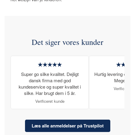
Det siger vores kunder
★★★★★
★★★
Super go silke kvalitet. Dejligt
Hurtig levering og læ
dansk firma med god
Meget tilfr
kundeservice og super kvalitet i
Verificeret 
silke. Har brugt dem i 5 år.
Verificeret kunde
Læs alle anmeldelser på Trustpilot