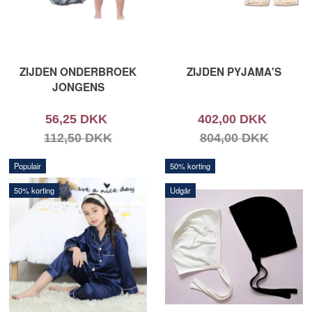
ZIJDEN ONDERBROEK
ZIJDEN PYJAMA'S
JONGENS
56,25 DKK
402,00 DKK
112,50 DKK
804,00 DKK
Populair
50% korting
50% korting
Udgår