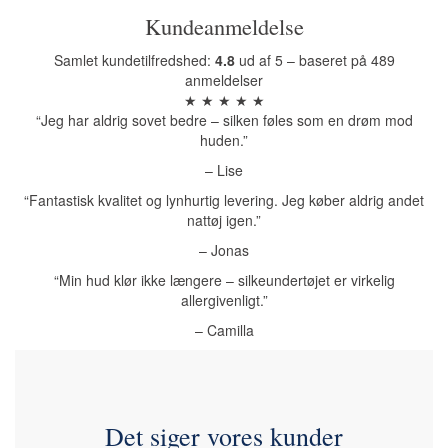
Kundeanmeldelse
Samlet kundetilfredshed:
4.8
ud af 5 – baseret på 489
anmeldelser
★ ★ ★ ★ ★
“Jeg har aldrig sovet bedre – silken føles som en drøm mod
huden.”
– Lise
“Fantastisk kvalitet og lynhurtig levering. Jeg køber aldrig andet
nattøj igen.”
– Jonas
“Min hud klør ikke længere – silkeundertøjet er virkelig
allergivenligt.”
– Camilla
Det siger vores kunder