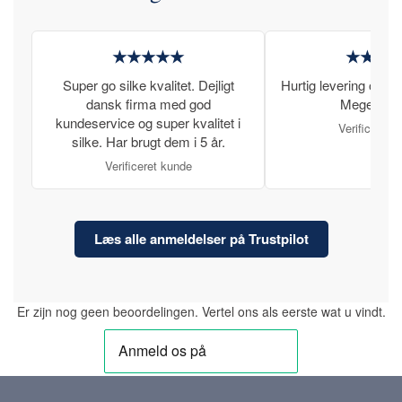
★★★★★
★★★
Super go silke kvalitet. Dejligt
Hurtig levering og læ
dansk firma med god
Meget tilfr
kundeservice og super kvalitet i
Verificeret 
silke. Har brugt dem i 5 år.
Verificeret kunde
Læs alle anmeldelser på Trustpilot
Er zijn nog geen beoordelingen. Vertel ons als eerste wat u vindt.