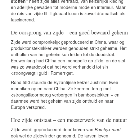
stoffen”
heeft zijde alles verfraaid, van keizerlijke kleding
en adellijke gewaden tot moderne mode en interieur. Maar
de reis van zijde til til globaal icoon is zowel dramatisch als
fascinerend.
De oorsprong van zijde – een goed bewaard geheim
Zijde werd oorspronkelijk geproduceerd in China, waar og
produktionsteknikker werden gehouden strikt geheime. Het
onthullen van het geheim kon leiden tot de doodstraf.
Eeuwenlang had China een monopolie op zijde, en de stof
was zo waardevol dat het werd verhandeld tot sin
<strongvægt i guld i Romerriget.
Rond 550 stuurde de Byzantijnse keizer Justinian twee
monniken op en naar China. Ze keerden terug met
<strongsilkeormeæg verborgen in bamboestokken – en
daarmee werd het geheim van zijde onthuld en naar
Europa verspreid.
Hoe zijde ontstaat – een meesterwerk van de natuur
Zijde wordt geproduceerd door larven van
Bombyx mori
,
ook wel de zijdevlinder genoemd. De larven leven