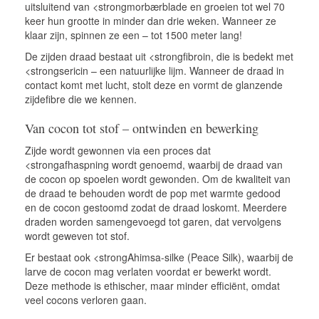
uitsluitend van <strongmorbærblade en groeien tot wel 70
keer hun grootte in minder dan drie weken. Wanneer ze
klaar zijn, spinnen ze een – tot 1500 meter lang!
De zijden draad bestaat uit <strongfibroin, die is bedekt met
<strongsericin – een natuurlijke lijm. Wanneer de draad in
contact komt met lucht, stolt deze en vormt de glanzende
zijdefibre die we kennen.
Van cocon tot stof – ontwinden en bewerking
Zijde wordt gewonnen via een proces dat
<strongafhaspning wordt genoemd, waarbij de draad van
de cocon op spoelen wordt gewonden. Om de kwaliteit van
de draad te behouden wordt de pop met warmte gedood
en de cocon gestoomd zodat de draad loskomt. Meerdere
draden worden samengevoegd tot garen, dat vervolgens
wordt geweven tot stof.
Er bestaat ook <strongAhimsa-silke (Peace Silk), waarbij de
larve de cocon mag verlaten voordat er bewerkt wordt.
Deze methode is ethischer, maar minder efficiënt, omdat
veel cocons verloren gaan.