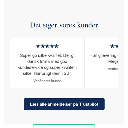
Det siger vores kunder
★★★★★
★★★
Super go silke kvalitet. Dejligt
Hurtig levering og læ
dansk firma med god
Meget tilfr
kundeservice og super kvalitet i
Verificeret 
silke. Har brugt dem i 5 år.
Verificeret kunde
Læs alle anmeldelser på Trustpilot