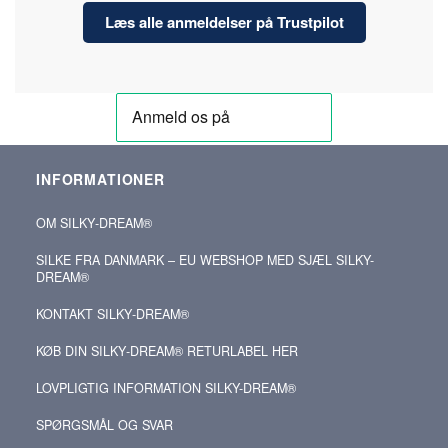
Læs alle anmeldelser på Trustpilot
INFORMATIONER
OM SILKY‑DREAM®
SILKE FRA DANMARK – EU WEBSHOP MED SJÆL SILKY-
DREAM®
KONTAKT SILKY‑DREAM®
KØB DIN SILKY‑DREAM® RETURLABEL HER
LOVPLIGTIG INFORMATION SILKY-DREAM®
SPØRGSMÅL OG SVAR