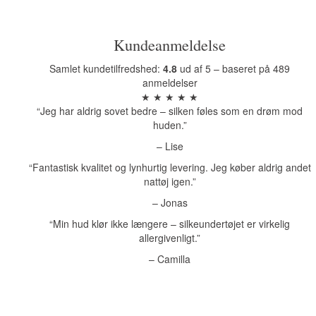
Kundeanmeldelse
Samlet kundetilfredshed:
4.8
ud af 5 – baseret på 489
anmeldelser
★ ★ ★ ★ ★
“Jeg har aldrig sovet bedre – silken føles som en drøm mod
huden.”
– Lise
“Fantastisk kvalitet og lynhurtig levering. Jeg køber aldrig andet
nattøj igen.”
– Jonas
“Min hud klør ikke længere – silkeundertøjet er virkelig
allergivenligt.”
– Camilla