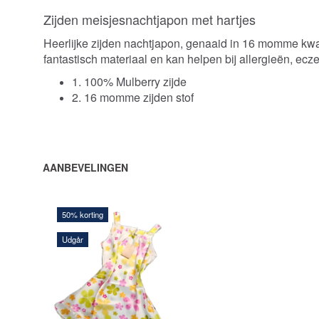
Zijden meisjesnachtjapon met hartjes
Heerlijke zijden nachtjapon, genaaid in 16 momme kwali
fantastisch materiaal en kan helpen bij allergieën, e
1. 100% Mulberry zijde
2. 16 momme zijden stof
AANBEVELINGEN
50% korting
120,00 DKK
Udgår
240,00 DKK
Je bespaart:
120,00 DKK