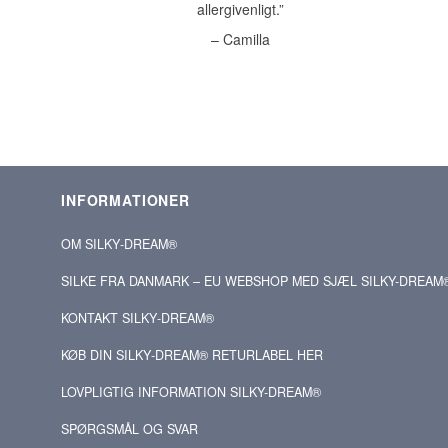
allergivenligt.”
– Camilla
INFORMATIONER
OM SILKY‑DREAM®
SILKE FRA DANMARK – EU WEBSHOP MED SJÆL SILKY-DREAM
KONTAKT SILKY‑DREAM®
KØB DIN SILKY‑DREAM® RETURLABEL HER
LOVPLIGTIG INFORMATION SILKY-DREAM®
SPØRGSMÅL OG SVAR