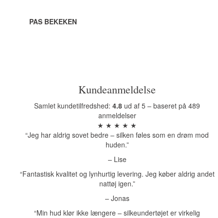
PAS BEKEKEN
Kundeanmeldelse
Samlet kundetilfredshed:
4.8
ud af 5 – baseret på 489
anmeldelser
★ ★ ★ ★ ★
“Jeg har aldrig sovet bedre – silken føles som en drøm mod
huden.”
– Lise
“Fantastisk kvalitet og lynhurtig levering. Jeg køber aldrig andet
nattøj igen.”
– Jonas
“Min hud klør ikke længere – silkeundertøjet er virkelig