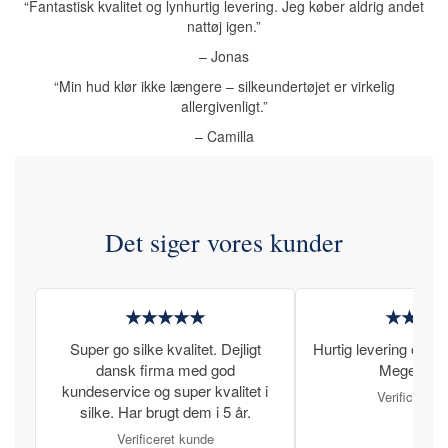
“Fantastisk kvalitet og lynhurtig levering. Jeg køber aldrig andet
nattøj igen.”
– Jonas
“Min hud klør ikke længere – silkeundertøjet er virkelig
allergivenligt.”
– Camilla
Det siger vores kunder
★★★★★
★★★
Super go silke kvalitet. Dejligt
Hurtig levering og læ
dansk firma med god
Meget tilfr
kundeservice og super kvalitet i
Verificeret 
silke. Har brugt dem i 5 år.
Verificeret kunde