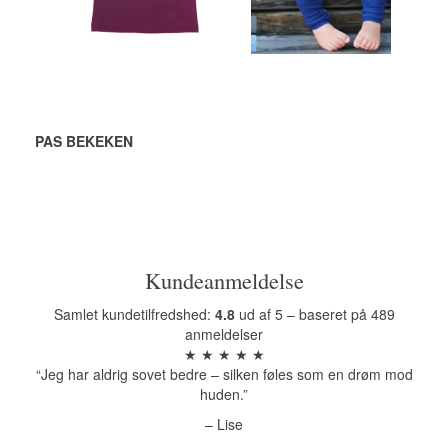
Bekijk alle opties
Bekijk alle opties
PAS BEKEKEN
Kundeanmeldelse
Samlet kundetilfredshed:
4.8
ud af 5 – baseret på 489
anmeldelser
★ ★ ★ ★ ★
“Jeg har aldrig sovet bedre – silken føles som en drøm mod
huden.”
– Lise