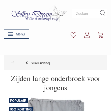
Menu
Navigatie in-/uitschakelen
SilkeUndertøj
Zijden lange onderbroek voor
jongens
POPULAIR
50% KORTING