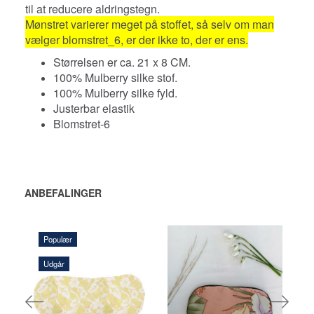
til at reducere aldringstegn.
Mønstret varierer meget på stoffet, så selv om man
vælger blomstret_6, er der ikke to, der er ens.
Størrelsen er ca. 21 x 8 CM.
100% Mulberry silke stof.
100% Mulberry silke fyld.
Justerbar elastik
Blomstret-6
ANBEFALINGER
Populær
Udgår
135,00 DKK
145,00 DKK