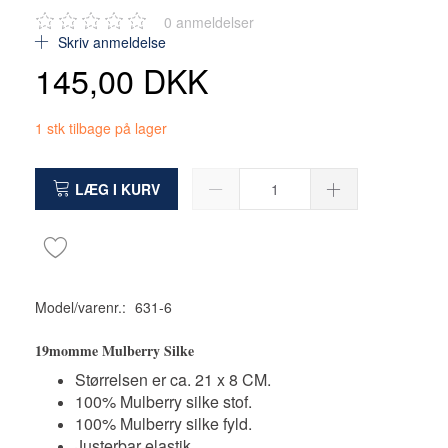
0
anmeldelser
Skriv anmeldelse
145,00 DKK
1 stk tilbage på lager
LÆG I KURV
Model/varenr.:
631-6
19momme Mulberry Silke
Størrelsen er ca. 21 x 8 CM.
100% Mulberry silke stof.
100% Mulberry silke fyld.
Justerbar elastik