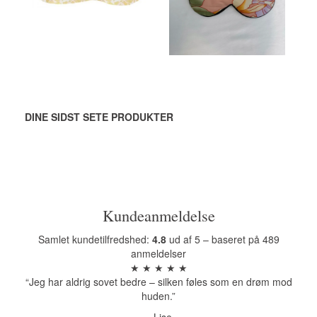
LÆG I KURV
LÆG I KURV
DINE SIDST SETE PRODUKTER
Kundeanmeldelse
Samlet kundetilfredshed:
4.8
ud af 5 – baseret på 489
anmeldelser
★ ★ ★ ★ ★
“Jeg har aldrig sovet bedre – silken føles som en drøm mod
huden.”
– Lise