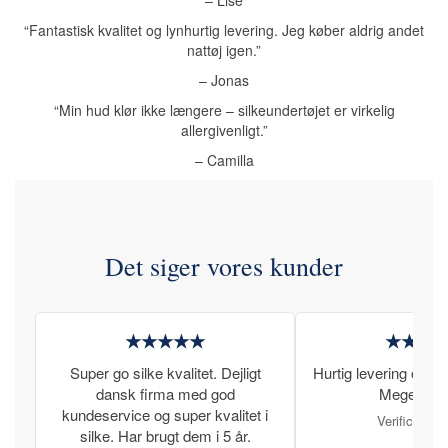
“Fantastisk kvalitet og lynhurtig levering. Jeg køber aldrig andet
nattøj igen.”
– Jonas
“Min hud klør ikke længere – silkeundertøjet er virkelig
allergivenligt.”
– Camilla
Det siger vores kunder
★★★★★
★★★
Super go silke kvalitet. Dejligt
Hurtig levering og læ
dansk firma med god
Meget tilfr
kundeservice og super kvalitet i
Verificeret 
silke. Har brugt dem i 5 år.