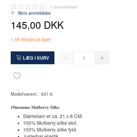
0
anmeldelser
Skriv anmeldelse
145,00 DKK
1 stk tilbage på lager
LÆG I KURV
Model/varenr.:
631-6
19momme Mulberry Silke
Størrelsen er ca. 21 x 8 CM.
100% Mulberry silke stof.
100% Mulberry silke fyld.
Justerbar elastik