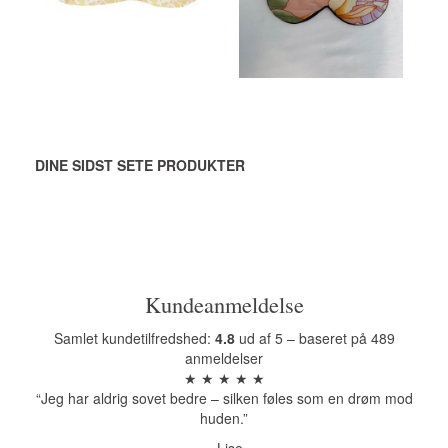
LÆG I KURV
LÆG I KURV
DINE SIDST SETE PRODUKTER
Kundeanmeldelse
Samlet kundetilfredshed:
4.8
ud af 5 – baseret på 489
anmeldelser
★ ★ ★ ★ ★
“Jeg har aldrig sovet bedre – silken føles som en drøm mod
huden.”
– Lise