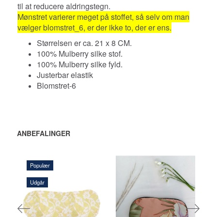
til at reducere aldringstegn.
Mønstret varierer meget på stoffet, så selv om man
vælger blomstret_6, er der ikke to, der er ens.
Størrelsen er ca. 21 x 8 CM.
100% Mulberry silke stof.
100% Mulberry silke fyld.
Justerbar elastik
Blomstret-6
ANBEFALINGER
Populær
Udgår
135,00 DKK
145,00 DKK