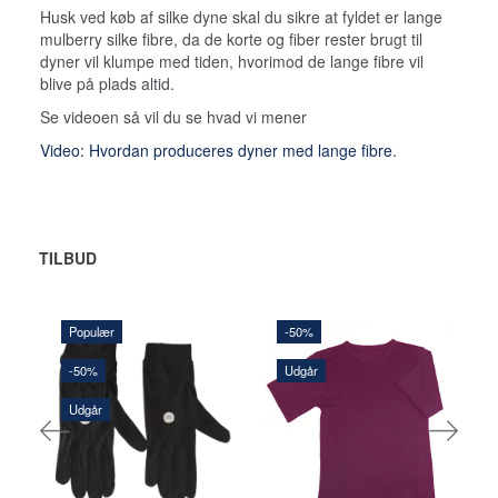
Husk ved køb af silke dyne skal du sikre at fyldet er lange
mulberry silke fibre, da de korte og fiber rester brugt til
dyner vil klumpe med tiden, hvorimod de lange fibre vil
blive på plads altid.
Se videoen så vil du se hvad vi mener
Video: Hvordan produceres dyner med lange fibre.
TILBUD
Populær
-50%
-50%
Udgår
60,00 DKK
170,00 DKK
120,00 DKK
340,00 DKK
Udgår
Du sparer:
60,00 DKK
Du sparer:
170,00 DKK