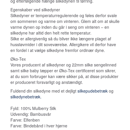
og efterfølgende hænge silkedynen til tørring.
Egenskaber ved silkedyner
Silkedyner er temperaturregulerende og føles derfor svale
om sommeren og varme om vinteren. Glem alt om at skulle
varme dynen op inden du går i seng om vinteren – en
silkedyne har altid den helt rette temperatur.
Silke er allergivenlig så du bliver ikke længere plaget af
husstøvmider i dit soveværelse. Allergikere vil derfor have
en fordel i at vælge silkedyne fremfor ordinær dyne.
Øko-Tex
Vores producent af silkedyner og 22mm silke sengelinned
samt silke baby tæpper er Øko-Tex certificeret som sikrer,
at du som forbruger kan være sikker på, at disse produkter
er produceret forsvarligt og anstændigt.
Fuldend din silkedyne med et dejligt
silkepudebetræk
og
silkedynebetræk.
Fyld: 100% Mulberry Silk
Udvendig: Bambusvår
Farve: Elfenben
Farve: Bindebånd i hver hjørne