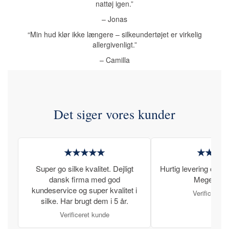
nattøj igen.”
– Jonas
“Min hud klør ikke længere – silkeundertøjet er virkelig
allergivenligt.”
– Camilla
Det siger vores kunder
★★★★★
★★★
Super go silke kvalitet. Dejligt
Hurtig levering og læ
dansk firma med god
Meget tilfr
kundeservice og super kvalitet i
Verificeret 
silke. Har brugt dem i 5 år.
Verificeret kunde