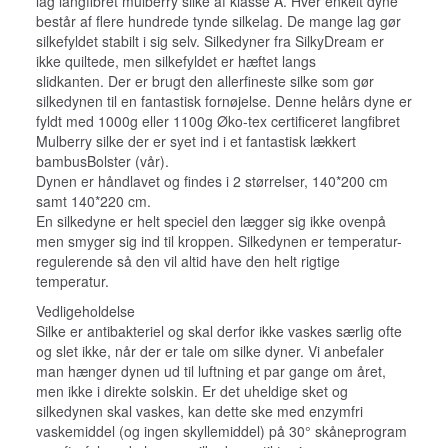
lag langfibret mulberry silke af klasse A. Hver enkelt dyne
består af flere hundrede tynde silkelag. De mange lag gør
silkefyldet stabilt i sig selv. Silkedyner fra SilkyDream er
ikke quiltede, men silkefyldet er hæftet langs
slidkanten. Der er brugt den allerfineste silke som gør
silkedynen til en fantastisk fornøjelse. Denne helårs dyne er
fyldt med 1000g eller 1100g Øko-tex certificeret langfibret
Mulberry silke der er syet ind i et fantastisk lækkert
bambusBolster (vår).
Dynen er håndlavet og findes i 2 størrelser, 140*200 cm
samt 140*220 cm.
En silkedyne er helt speciel den lægger sig ikke ovenpå
men smyger sig ind til kroppen. Silkedynen er temperatur-
regulerende så den vil altid have den helt rigtige
temperatur.
Vedligeholdelse
Silke er antibakteriel og skal derfor ikke vaskes særlig ofte
og slet ikke, når der er tale om silke dyner. Vi anbefaler
man hænger dynen ud til luftning et par gange om året,
men ikke i direkte solskin. Er det uheldige sket og
silkedynen skal vaskes, kan dette ske med enzymfri
vaskemiddel (og ingen skyllemiddel) på 30° skåneprogram