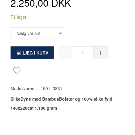
2.250,00 DKK
På lager
LÆG I KURV
Model/varenr.:
1501_3831
SilkeDyne med BambusBolster og 100% silke fyld
140x220cm 1.100 gram