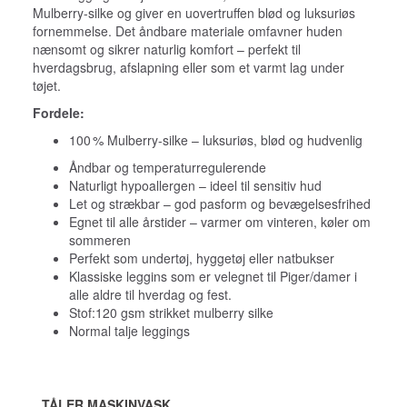
Mulberry-silke og giver en uovertruffen blød og luksuriøs
fornemmelse. Det åndbare materiale omfavner huden
nænsomt og sikrer naturlig komfort – perfekt til
hverdagsbrug, afslapning eller som et varmt lag under
tøjet.
Fordele:
100 % Mulberry-silke – luksuriøs, blød og hudvenlig
Åndbar og temperaturregulerende
Naturligt hypoallergen – ideel til sensitiv hud
Let og strækbar – god pasform og bevægelsesfrihed
Egnet til alle årstider – varmer om vinteren, køler om
sommeren
Perfekt som undertøj, hyggetøj eller natbukser
Klassiske leggins som er velegnet til Piger/damer i
alle aldre til hverdag og fest.
Stof:120 gsm strikket mulberry silke
Normal talje leggings
TÅLER MASKINVASK