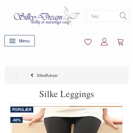
Menu
Skifte navigation
SilkeBukser
Silke Leggings
POPULÆR
-50%