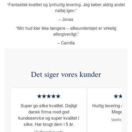
“Fantastisk kvalitet og lynhurtig levering. Jeg køber aldrig andet
nattøj igen.”
– Jonas
“Min hud klør ikke længere – silkeundertøjet er virkelig
allergivenligt.”
– Camilla
Det siger vores kunder
★★★★★
★★★
Super go silke kvalitet. Dejligt
Hurtig levering og læ
dansk firma med god
Meget tilfr
kundeservice og super kvalitet i
Verificeret 
silke. Har brugt dem i 5 år.
Verificeret kunde