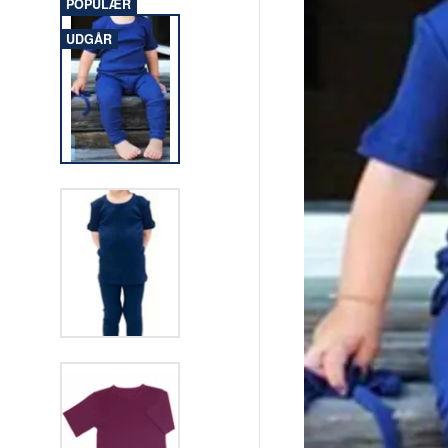
POPULÆR
UDGÅR