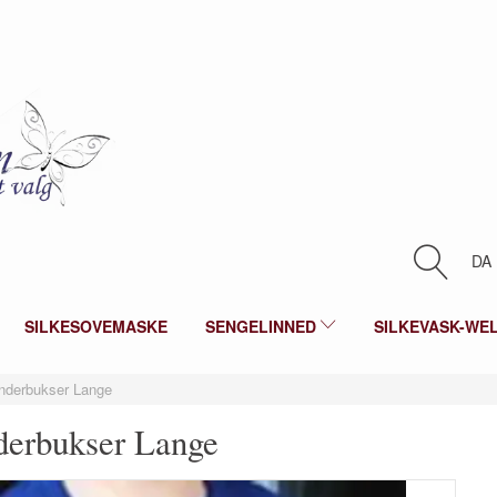
DA
SILKESOVEMASKE
SENGELINNED
SILKEVASK-WE
Underbukser Lange
derbukser Lange