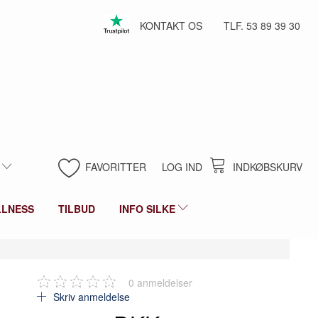
KONTAKT OS
TLF. 53 89 39 30
FAVORITTER
LOG IND
INDKØBSKURV
LLNESS
TILBUD
INFO SILKE
0
anmeldelser
Skriv anmeldelse