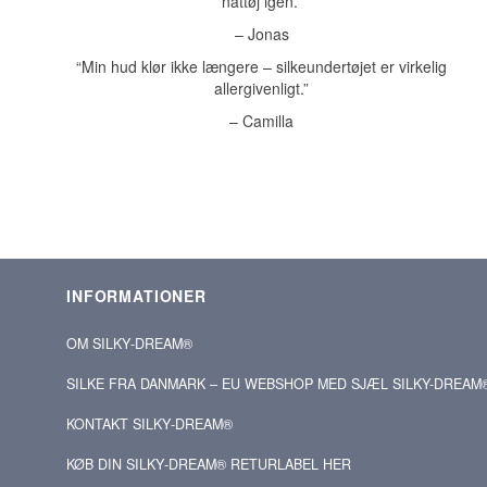
nattøj igen.”
– Jonas
“Min hud klør ikke længere – silkeundertøjet er virkelig
allergivenligt.”
– Camilla
INFORMATIONER
OM SILKY‑DREAM®
SILKE FRA DANMARK – EU WEBSHOP MED SJÆL SILKY-DREAM
KONTAKT SILKY‑DREAM®
KØB DIN SILKY‑DREAM® RETURLABEL HER