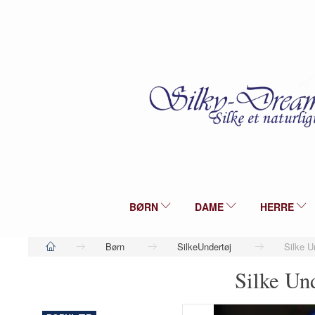
BØRN
DAME
HERRE
Børn
SilkeUndertøj
Silke 
Silke Un