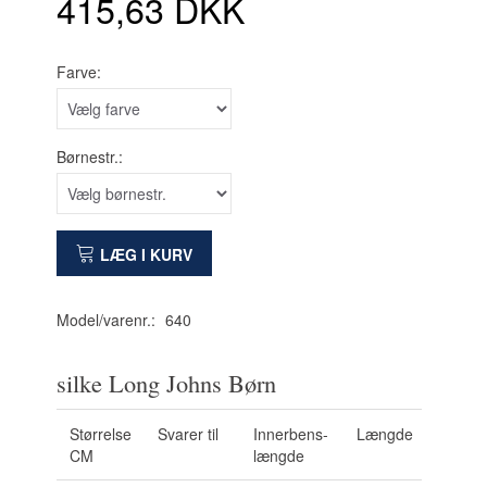
415,63 DKK
Farve:
Børnestr.:
LÆG I KURV
Model/varenr.:
640
silke Long Johns Børn
Størrelse
Svarer til
Innerbens-
Længde
CM
længde