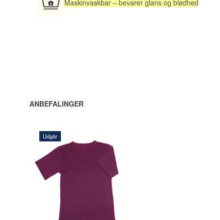
Maskinvaskbar – bevarer glans og blødhed
ANBEFALINGER
Udgår
340,00 DKK
LÆG I
KURV