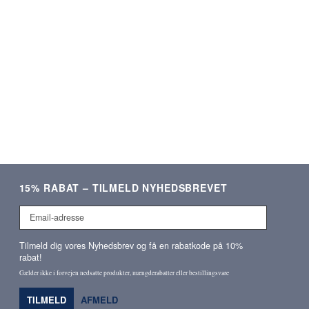
Verificeret kunde
Verificeret kunde
15% RABAT – TILMELD NYHEDSBREVET
Email-
adresse
Tilmeld dig vores Nyhedsbrev og få en rabatkode på 10%
rabat!
Gælder ikke i forvejen nedsatte produkter, mængderabatter eller bestillingsvare
TILMELD
AFMELD