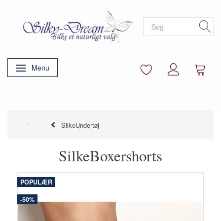
Menu
Skifte navigation
SilkeUndertøj
SilkeBoxershorts
POPULÆR
-50%