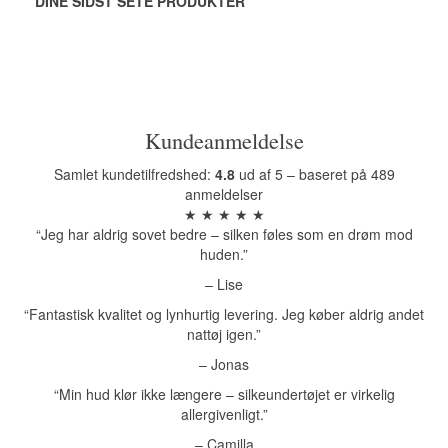
DINE SIDST SETE PRODUKTER
Kundeanmeldelse
Samlet kundetilfredshed:
4.8
ud af 5 – baseret på 489
anmeldelser
★ ★ ★ ★ ★
“Jeg har aldrig sovet bedre – silken føles som en drøm mod
huden.”
– Lise
“Fantastisk kvalitet og lynhurtig levering. Jeg køber aldrig andet
nattøj igen.”
– Jonas
“Min hud klør ikke længere – silkeundertøjet er virkelig
allergivenligt.”
– Camilla