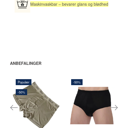
Maskinvaskbar – bevarer glans og blødhed
ANBEFALINGER
Populær
-50%
157,50 DKK
135,00 DKK
315,00 DKK
270,00 DKK
-50%
Du sparer:
157,50 DKK
Du sparer:
135,00 DKK
LÆG
LÆG