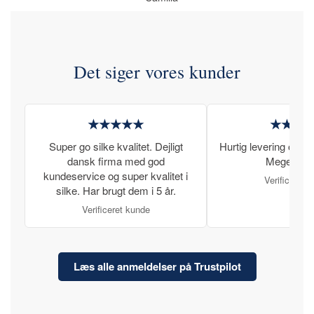
Det siger vores kunder
★★★★★
★★★
Super go silke kvalitet. Dejligt
Hurtig levering og læ
dansk firma med god
Meget tilfr
kundeservice og super kvalitet i
Verificeret 
silke. Har brugt dem i 5 år.
Verificeret kunde
Læs alle anmeldelser på Trustpilot