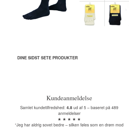
LÆG I
LÆG I
KURV
KURV
DINE SIDST SETE PRODUKTER
Kundeanmeldelse
Samlet kundetilfredshed:
4.8
ud af 5 – baseret på 489
anmeldelser
★ ★ ★ ★ ★
“Jeg har aldrig sovet bedre – silken føles som en drøm mod