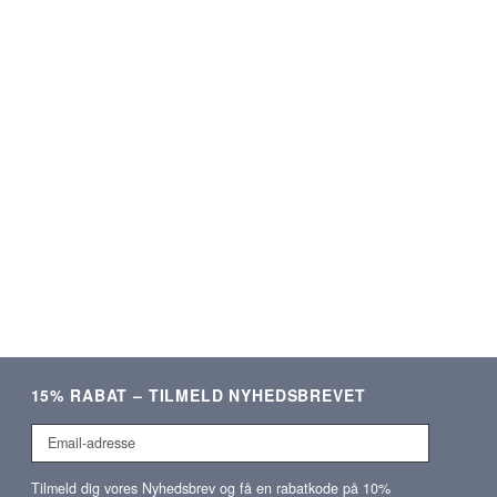
★★★★★
★★★★★
ering og lækre produkter.
Som altid kvalitetsvare og hurti
Meget tilfreds!
ekspedition. ❤️❤️❤️
Verificeret kunde
Verificeret kunde
15% RABAT – TILMELD NYHEDSBREVET
Email-
adresse
Tilmeld dig vores Nyhedsbrev og få en rabatkode på 10%