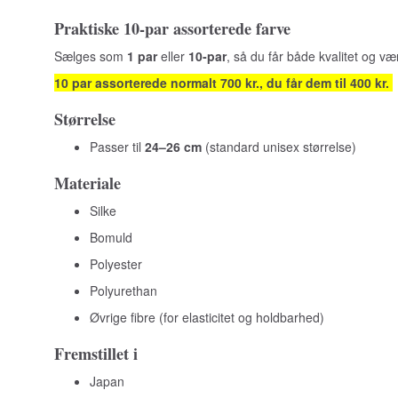
Praktiske 10‑par assorterede farve
Sælges som
1 par
eller
10‑par
, så du får både kvalitet og vær
10 par assorterede normalt 700 kr., du får dem til 400 kr.
Størrelse
Passer til
24–26 cm
(standard unisex størrelse)
Materiale
Silke
Bomuld
Polyester
Polyurethan
Øvrige fibre (for elasticitet og holdbarhed)
Fremstillet i
Japan