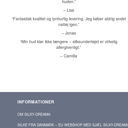
huden.”
– Lise
“Fantastisk kvalitet og lynhurtig levering. Jeg køber aldrig andet
nattøj igen.”
– Jonas
“Min hud klør ikke længere – silkeundertøjet er virkelig
allergivenligt.”
– Camilla
INFORMATIONER
OM SILKY‑DREAM®
SILKE FRA DANMARK – EU WEBSHOP MED SJÆL SILKY-DREAM