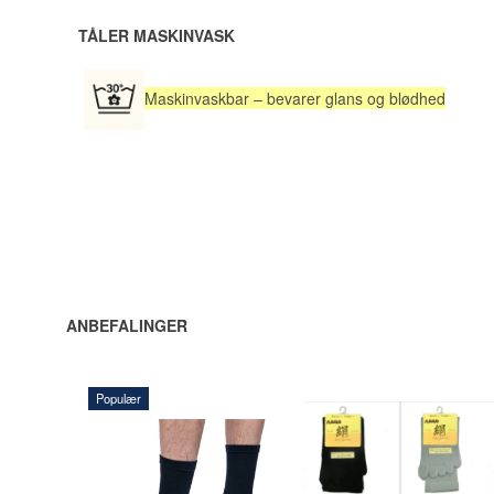
TÅLER MASKINVASK
Maskinvaskbar – bevarer glans og blødhed
ANBEFALINGER
Populær
110,00 DKK
70,00 DKK