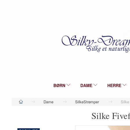
BØRN
DAME
HERRE
Dame
SilkeStrømper
Silke
Silke Five