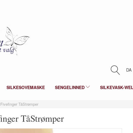
DA
SILKESOVEMASKE
SENGELINNED
SILKEVASK-WE
 Fivefinger TåStrømper
finger TåStrømper