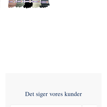
LÆG I
KURV
Det siger vores kunder