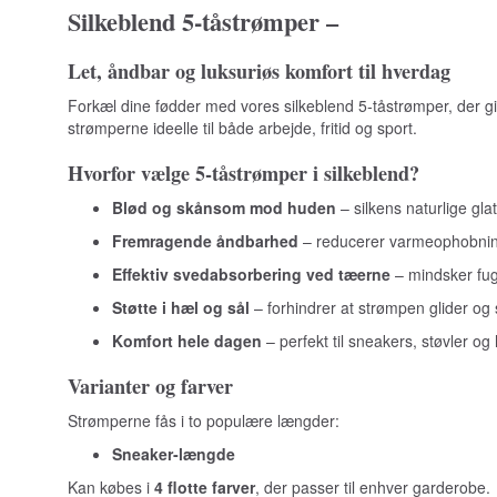
Silkeblend 5‑tåstrømper –
Let, åndbar og luksuriøs komfort til hverdag
Forkæl dine fødder med vores silkeblend 5‑tåstrømper, der g
strømperne ideelle til både arbejde, fritid og sport.
Hvorfor vælge 5‑tåstrømper i silkeblend?
Blød og skånsom mod huden
– silkens naturlige gla
Fremragende åndbarhed
– reducerer varmeophobning
Effektiv svedabsorbering ved tæerne
– mindsker fu
Støtte i hæl og sål
– forhindrer at strømpen glider og 
Komfort hele dagen
– perfekt til sneakers, støvler o
Varianter og farver
Strømperne fås i to populære længder:
Sneaker‑længde
Kan købes i
4 flotte farver
, der passer til enhver garderobe.