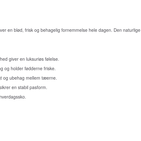
iver en blød, frisk og behagelig fornemmelse hele dagen. Den naturlig
thed giver en luksuriøs følelse.
 og holder fødderne friske.
gt og ubehag mellem tæerne.
sikrer en stabil pasform.
g hverdagssko.