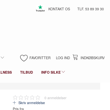
KONTAKT OS
TLF. 53 89 39 30
FAVORITTER
LOG IND
INDKØBSKURV
LLNESS
TILBUD
INFO SILKE
0
anmeldelser
Skriv anmeldelse
Pris fra