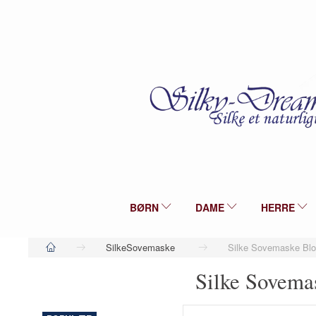
BØRN
DAME
HERRE
SilkeSovemaske
Silke Sovemaske Blo
Silke Sovema