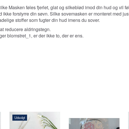
Silke
Masken føles fjerlet, glat og silkeblød imod din hud og vil 
d ikke forstyrre din søvn. Silke sovemasken er monteret med jus
adelige stoffer som fugter din hud imens du sover.
l at reducere aldringstegn.
r blomstret_1, er der ikke to, der er ens.
Udsolgt