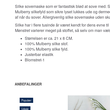
Silke sovemaske som er fantastisk blød at sove med. 
Mulberry silkefyld som sikre lyset lukkes ude og derme
af når du sover. A
llergivenlig silke sovemaske uden sk
Silke har i flere tusinde år været kendt for dens evne ti
Mønstret varierer meget på stoffet, så selv om man vælge
Størrelsen er ca. 21 x 8 CM.
100% Mulberry silke stof.
100% Mulberry silke fyld.
Justerbar elastik
Blomstret-1
ANBEFALINGER
Populær
Udgår