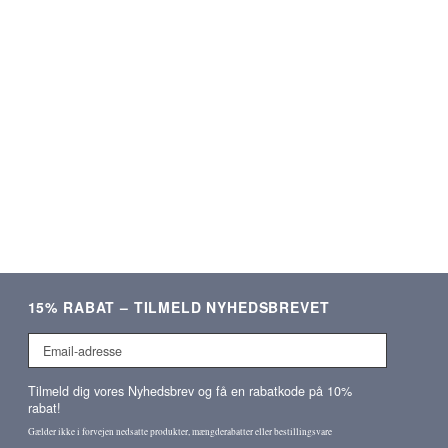
ering og lækre produkter.
Som altid kvalitetsvare og hurti
Meget tilfreds!
ekspedition. ❤️❤️❤️
Verificeret kunde
Verificeret kunde
15% RABAT – TILMELD NYHEDSBREVET
Email-
adresse
Tilmeld dig vores Nyhedsbrev og få en rabatkode på 10%
rabat!
Gælder ikke i forvejen nedsatte produkter, mængderabatter eller bestillingsvare