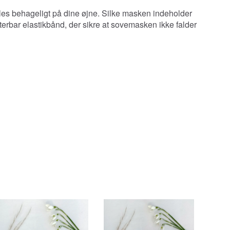
føles behageligt på dine øjne. Silke masken indeholder
terbar elastikbånd, der sikre at sovemasken ikke falder
Pop