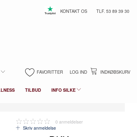
KONTAKT OS
TLF. 53 89 39 30
FAVORITTER
LOG IND
INDKØBSKURV
LLNESS
TILBUD
INFO SILKE
0
anmeldelser
Skriv anmeldelse