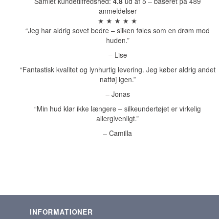
Samlet kundetilfredshed:
4.8
ud af 5 – baseret på 489
anmeldelser
★ ★ ★ ★ ★
“Jeg har aldrig sovet bedre – silken føles som en drøm mod
huden.”
– Lise
“Fantastisk kvalitet og lynhurtig levering. Jeg køber aldrig andet
nattøj igen.”
– Jonas
“Min hud klør ikke længere – silkeundertøjet er virkelig
allergivenligt.”
– Camilla
INFORMATIONER