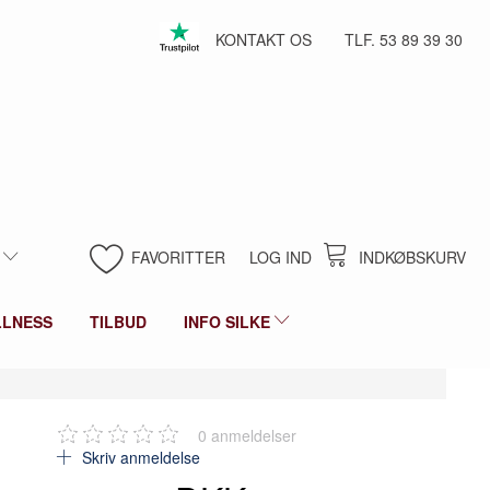
KONTAKT OS
TLF. 53 89 39 30
FAVORITTER
LOG IND
INDKØBSKURV
LLNESS
TILBUD
INFO SILKE
0
anmeldelser
Skriv anmeldelse