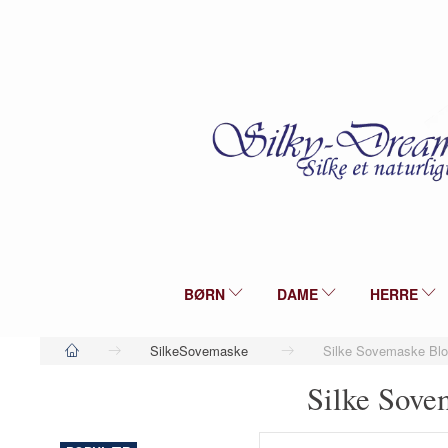
BØRN
DAME
HERRE
SilkeSovemaske
Silke Sovemaske Blo
Silke Sove