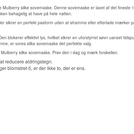
Mulberry silke sovemaske. Denne sovemaske er lavet af det fineste 19
sken behagelig at have på hele natten.
 der sikrer en perfekt pasform uden at stramme eller efterlade mærke
 blokerer effektivt lys, hvilket sikrer en uforstyrret søvn uanset tids
emme, er vores silke sovemaske det perfekte valg.
 Mulberry silke sovemaske. Prøv den i dag og mærk forskellen.
l at reducere aldringstegn.
r blomstret-5, er der ikke to, der er ens.