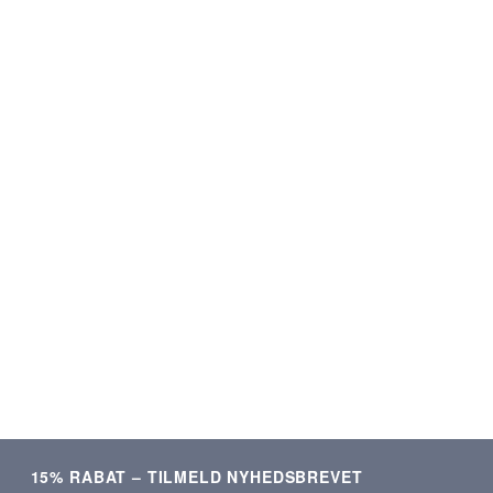
★★★★★
★★★★★
ering og lækre produkter.
Som altid kvalitetsvare og hurti
Meget tilfreds!
ekspedition. ❤️❤️❤️
Verificeret kunde
Verificeret kunde
15% RABAT – TILMELD NYHEDSBREVET