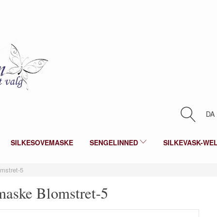
DA
SILKESOVEMASKE
SENGELINNED
SILKEVASK-WE
mstret-5
maske Blomstret-5