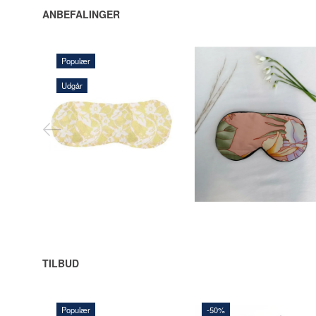
ANBEFALINGER
Populær
Udgår
135,00 DKK
145,00 DKK
LÆG I KURV
LÆG I KURV
TILBUD
Populær
-50%