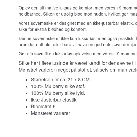
Oplev den ultimative luksus og komfort med vores 19 momme 
holdbarhed. Silken er utrolig blød mod huden, hvilket gør ma
Vores sovemaske er designet med en ikke-justerbar elastik,
silke for ekstra blødhed og komfort.
Denne sovemaske er ikke kun luksuriøs, men også praktisk. Den
arbejder nathold, eller bare vil have en god nats søvn derhj
Gør din søvn til en luksuriøs oplevelse med vores 19 momme
Silke har i flere tusinde år været kendt for dens evne ti
Mønstret varierer meget på stoffet, så selv om man vælge
Størrelsen er ca. 21 x 8 CM.
100% Mulberry silke stof.
100% Mulberry silke fyld.
Ikke Justerbar elastik
Blomstret-5
Mønsteret varierer