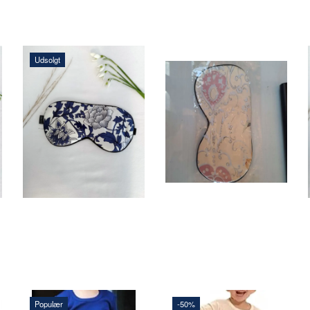
Udsolgt
145,00 DKK
145,00 DKK
LÆG I KURV
Se produktet
Populær
-50%