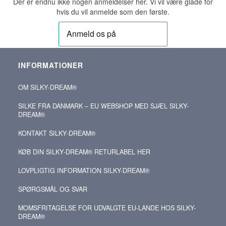
Der er endnu ikke nogen anmeldelser her. Vi vil være glade for
hvis du vil anmelde som den første.
INFORMATIONER
OM SILKY‑DREAM®
SILKE FRA DANMARK – EU WEBSHOP MED SJÆL SILKY-
DREAM®
KONTAKT SILKY‑DREAM®
KØB DIN SILKY‑DREAM® RETURLABEL HER
LOVPLIGTIG INFORMATION SILKY-DREAM®
SPØRGSMÅL OG SVAR
MOMSFRITAGELSE FOR UDVALGTE EU-LANDE HOS SILKY-
DREAM®