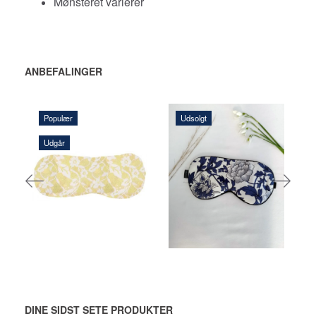
Mønsteret varierer
ANBEFALINGER
Populær
Udsolgt
Udgår
135,00 DKK
145,00 DKK
LÆG I KURV
Se produktet
DINE SIDST SETE PRODUKTER