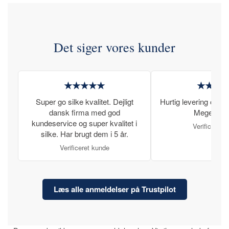
Det siger vores kunder
★★★★★
★★★
Super go silke kvalitet. Dejligt
Hurtig levering og læ
dansk firma med god
Meget tilfr
kundeservice og super kvalitet i
Verificeret 
silke. Har brugt dem i 5 år.
Verificeret kunde
Læs alle anmeldelser på Trustpilot