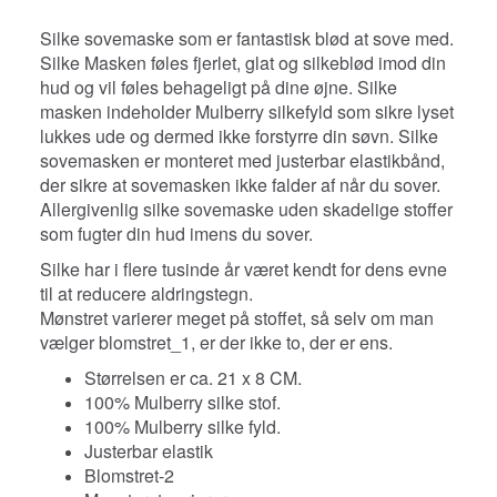
Silke sovemaske som er fantastisk blød at sove med.
Silke
Masken føles fjerlet, glat og silkeblød imod din
hud og vil føles behageligt på dine øjne. Silke
masken indeholder Mulberry silkefyld som sikre lyset
lukkes ude og dermed ikke forstyrre din søvn. Silke
sovemasken er monteret med justerbar elastikbånd,
der sikre at sovemasken ikke falder af når du sover.
A
llergivenlig silke sovemaske uden skadelige stoffer
som fugter din hud imens du sover.
Silke har i flere tusinde år været kendt for dens evne
til at reducere aldringstegn.
Mønstret varierer meget på stoffet, så selv om man
vælger blomstret_1, er der ikke to, der er ens.
Størrelsen er ca. 21 x 8 CM.
100% Mulberry silke stof.
100% Mulberry silke fyld.
Justerbar elastik
Blomstret-2