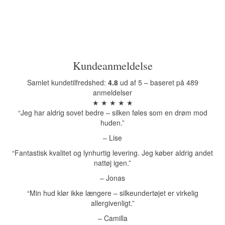
Kundeanmeldelse
Samlet kundetilfredshed:
4.8
ud af 5 – baseret på 489
anmeldelser
★ ★ ★ ★ ★
“Jeg har aldrig sovet bedre – silken føles som en drøm mod
huden.”
– Lise
“Fantastisk kvalitet og lynhurtig levering. Jeg køber aldrig andet
nattøj igen.”
– Jonas
“Min hud klør ikke længere – silkeundertøjet er virkelig
allergivenligt.”
– Camilla