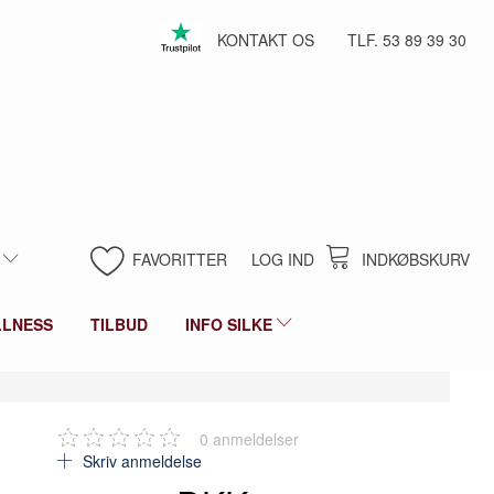
KONTAKT OS
TLF. 53 89 39 30
FAVORITTER
LOG IND
INDKØBSKURV
LLNESS
TILBUD
INFO SILKE
0
anmeldelser
Skriv anmeldelse