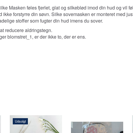
Silke
Masken føles fjerlet, glat og silkeblød imod din hud og vil 
d ikke forstyrre din søvn. Silke sovemasken er monteret med jus
adelige stoffer som fugter din hud imens du sover.
l at reducere aldringstegn.
r blomstret_1, er der ikke to, der er ens.
Udsolgt