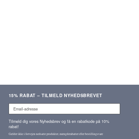
ering og lækre produkter.
Som altid kvalitetsvare og hurti
Meget tilfreds!
ekspedition. ❤️❤️❤️
Verificeret kunde
Verificeret kunde
15% RABAT – TILMELD NYHEDSBREVET
Email-
adresse
Tilmeld dig vores Nyhedsbrev og få en rabatkode på 10%
rabat!
Gælder ikke i forvejen nedsatte produkter, mængderabatter eller bestillingsvare