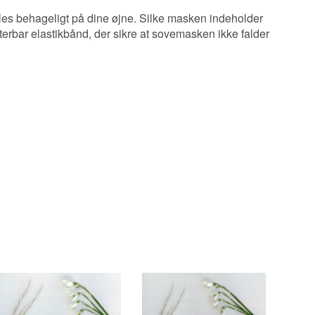
føles behageligt på dine øjne. Silke masken indeholder
terbar elastikbånd, der sikre at sovemasken ikke falder
Pop