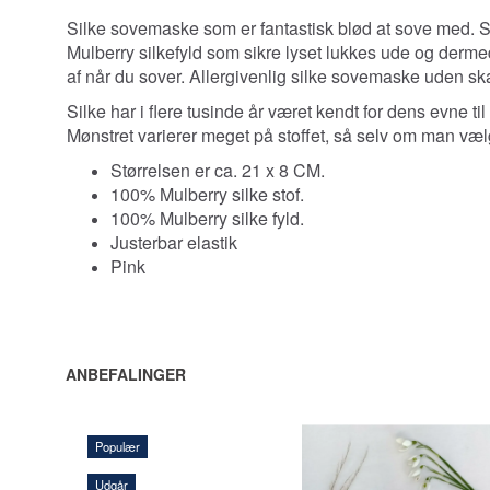
Silke sovemaske som er fantastisk blød at sove med. 
Mulberry silkefyld som sikre lyset lukkes ude og derme
af når du sover. A
llergivenlig silke sovemaske uden sk
Silke har i flere tusinde år været kendt for dens evne ti
Mønstret varierer meget på stoffet, så selv om man vælge
Størrelsen er ca. 21 x 8 CM.
100% Mulberry silke stof.
100% Mulberry silke fyld.
Justerbar elastik
Pink
ANBEFALINGER
Populær
Udgår