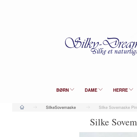
BØRN
DAME
HERRE
SilkeSovemaske
Silke Sovemaske Pin
Silke Sovem