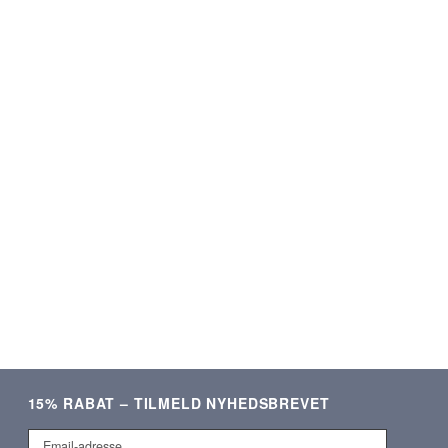
★★★★★
★★★★★
ering og lækre produkter.
Som altid kvalitetsvare og hurti
Meget tilfreds!
ekspedition. ❤️❤️❤️
Verificeret kunde
Verificeret kunde
15% RABAT – TILMELD NYHEDSBREVET
Email-