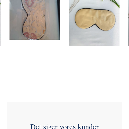
145,00 DKK
145,00 DKK
LÆG I KURV
LÆG I KURV
Det siger vores kunder