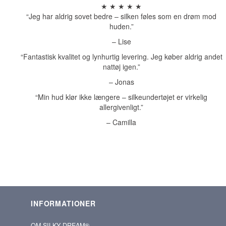
★ ★ ★ ★ ★
“Jeg har aldrig sovet bedre – silken føles som en drøm mod
huden.”
– Lise
“Fantastisk kvalitet og lynhurtig levering. Jeg køber aldrig andet
nattøj igen.”
– Jonas
“Min hud klør ikke længere – silkeundertøjet er virkelig
allergivenligt.”
– Camilla
INFORMATIONER
OM SILKY‑DREAM®