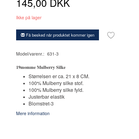
145,00 DKK
Ikke på lager
Få besked når produktet kommer igen
Model/varenr.:
631-3
19momme Mulberry Silke
Størrelsen er ca. 21 x 8 CM.
100% Mulberry silke stof.
100% Mulberry silke fyld.
Justerbar elastik
Blomstret-3
Mere information