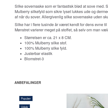
Silke sovemaske som er fantastisk blød at sove med. 
Mulberry silkefyld som sikre lyset lukkes ude og derme
af når du sover. A
llergivenlig silke sovemaske uden sk
Silke har i flere tusinde år været kendt for dens evne ti
Mønstret varierer meget på stoffet, så selv om man vælge
Størrelsen er ca. 21 x 8 CM.
100% Mulberry silke stof.
100% Mulberry silke fyld.
Justerbar elastik
Blomstret-3
ANBEFALINGER
Populær
Udgår