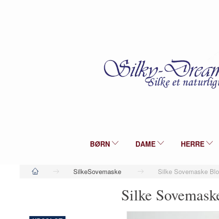
BØRN
DAME
HERRE
SilkeSovemaske
Silke Sovemaske Blom
Silke Sovemaske