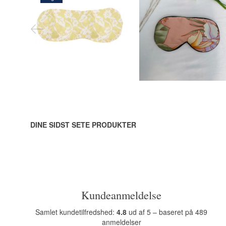
135,00 DKK
145,00 DKK
LÆG I KURV
LÆG I KURV
DINE SIDST SETE PRODUKTER
Kundeanmeldelse
Samlet kundetilfredshed:
4.8
ud af 5 – baseret på 489
anmeldelser