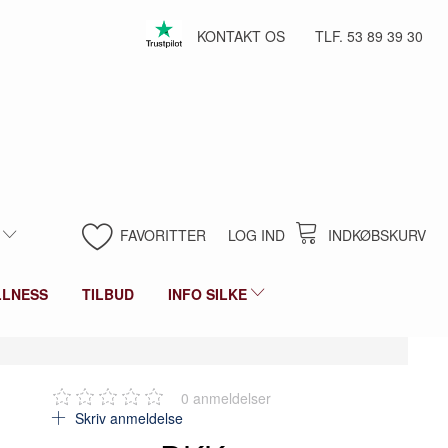
KONTAKT OS
TLF. 53 89 39 30
FAVORITTER
LOG IND
INDKØBSKURV
LLNESS
TILBUD
INFO SILKE
0
anmeldelser
Skriv anmeldelse