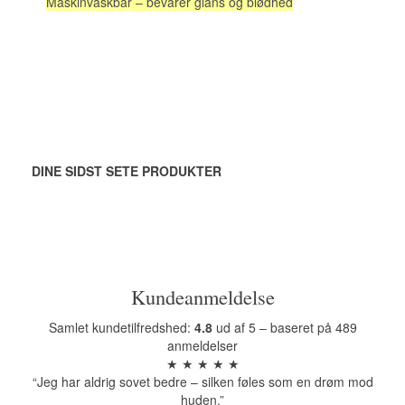
Maskinvaskbar – bevarer glans og blødhed
DINE SIDST SETE PRODUKTER
Kundeanmeldelse
Samlet kundetilfredshed:
4.8
ud af 5 – baseret på 489
anmeldelser
★ ★ ★ ★ ★
“Jeg har aldrig sovet bedre – silken føles som en drøm mod
huden.”