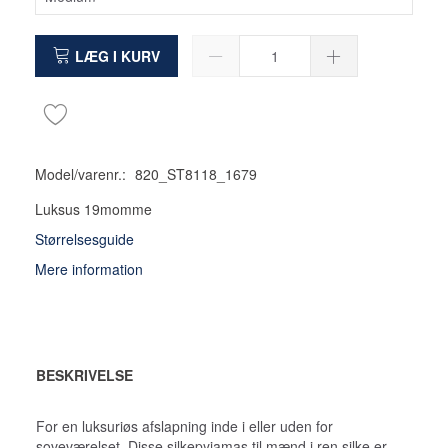
LÆG I KURV
Model/varenr.:
820_ST8118_1679
Luksus 19momme
Størrelsesguide
Mere information
BESKRIVELSE
For en luksuriøs afslapning inde i eller uden for
soveværelset. Disse silkepyjamas til mænd i ren silke er