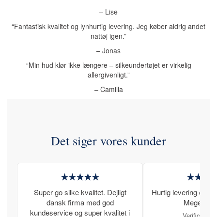
– Lise
“Fantastisk kvalitet og lynhurtig levering. Jeg køber aldrig andet
nattøj igen.”
– Jonas
“Min hud klør ikke længere – silkeundertøjet er virkelig
allergivenligt.”
– Camilla
Det siger vores kunder
★★★★★
★★★
Super go silke kvalitet. Dejligt
Hurtig levering og læ
dansk firma med god
Meget tilfr
kundeservice og super kvalitet i
Verificeret 