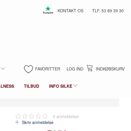
KONTAKT OS
TLF. 53 89 39 30
FAVORITTER
LOG IND
INDKØBSKURV
LLNESS
TILBUD
INFO SILKE
0
anmeldelser
Skriv anmeldelse