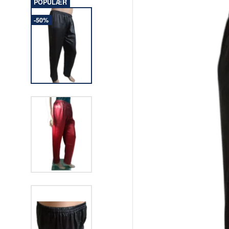
POPULÆR
-50%