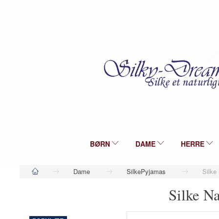
BØRN
DAME
HERRE
Dame
SilkePyjamas
Silke
Silke N