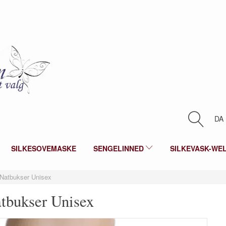
DA
SILKESOVEMASKE
SENGELINNED
SILKEVASK-WE
 Natbukser Unisex
atbukser Unisex