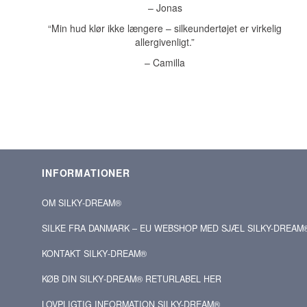
– Jonas
“Min hud klør ikke længere – silkeundertøjet er virkelig
allergivenligt.”
– Camilla
INFORMATIONER
OM SILKY‑DREAM®
SILKE FRA DANMARK – EU WEBSHOP MED SJÆL SILKY-DREAM
KONTAKT SILKY‑DREAM®
KØB DIN SILKY‑DREAM® RETURLABEL HER
LOVPLIGTIG INFORMATION SILKY-DREAM®