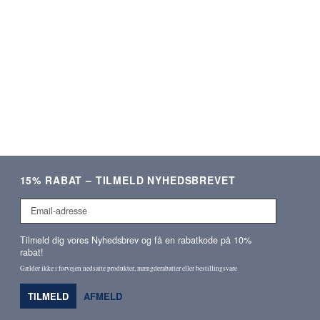
15% RABAT – TILMELD NYHEDSBREVET
Email-
adresse
Tilmeld dig vores Nyhedsbrev og få en rabatkode på 10%
rabat!
Gælder ikke i forvejen nedsatte produkter, mængderabatter eller bestillingsvare
TILMELD
AFMELD