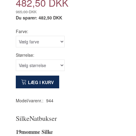
482,50 DKK
965,00 DKK
Du sparer:
482,50 DKK
Farve:
Størrelse:
LÆG I KURV
Model/varenr.:
944
SilkeNatbukser
19momme Silke