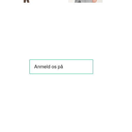
★★★★★
★★★★★
ering og lækre produkter.
Som altid kvalitetsvare og hurti
Meget tilfreds!
ekspedition. ❤️❤️❤️
Verificeret kunde
Verificeret kunde