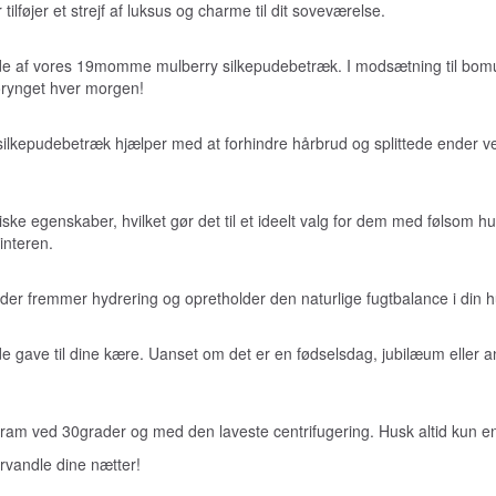
lføjer et strejf af luksus og charme til dit soveværelse.
ade af vores 19momme mulberry silkepudebetræk. I modsætning til bomul
 forynget hver morgen!
 silkepudebetræk hjælper med at forhindre hårbrud og splittede ender ved
eniske egenskaber, hvilket gør det til et ideelt valg for dem med følsom
interen.
r, der fremmer hydrering og opretholder den naturlige fugtbalance i din
ave til dine kære. Uanset om det er en fødselsdag, jubilæum eller and
am ved 30grader og med den laveste centrifugering. Husk altid kun enzy
orvandle dine nætter!