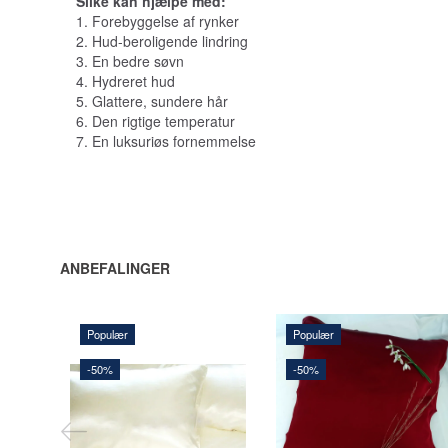
Silke kan hjælpe med:
1. Forebyggelse af rynker
2. Hud-beroligende lindring
3. En bedre søvn
4. Hydreret hud
5. Glattere, sundere hår
6. Den rigtige temperatur
7. En luksuriøs fornemmelse
ANBEFALINGER
Populær
Populær
202,50 DKK
-50%
-50%
405,00 DKK
292,50 DKK
Du sparer:
202,50 DKK
585,00 DKK
Du sparer:
292,50 DKK