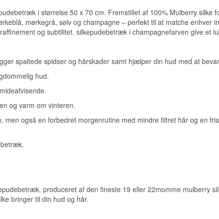
debetræk i størrelse 50 x 70 cm. Fremstillet af 100% Mulberry silke 
mørkeblå, mørkegrå, sølv og champagne – perfekt til at matche enhver 
 raffinement og subtilitet. silkepudebetræk i champagnefarven give et l
ygger spaltede spidser og hårskader samt hjælper din hud med at bevar
gdommelig hud.
vmideafvisende.
en og varm om vinteren.
, men også en forbedret morgenrutine med mindre filtret hår og en fri
ebetræk.
pudebetræk, produceret af den fineste 19 eller 22momme mulberry silk
ke bringer til din hud og hår.