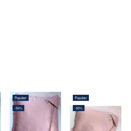
Populær
Populær
-50%
-50%
292,50 DKK
231,00 DKK
585,00 DKK
462,00 DKK
Du sparer:
292,50 DKK
Du sparer:
231,00 DKK