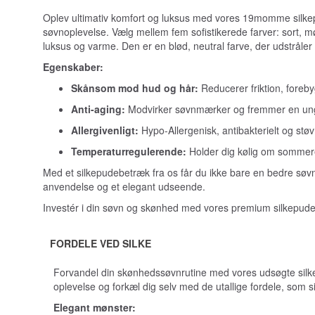
Oplev ultimativ komfort og luksus med vores 19momme silkepu
søvnoplevelse. Vælg mellem fem sofistikerede farver: sort, 
luksus og varme. Den er en blød, neutral farve, der udstråler
Egenskaber:
Skånsom mod hud og hår:
Reducerer friktion, foreb
Anti-aging:
Modvirker søvnmærker og fremmer en un
Allergivenligt:
Hypo-Allergenisk, antibakterielt og stø
Temperaturregulerende:
Holder dig kølig om sommer
Med et silkepudebetræk fra os får du ikke bare en bedre søvn
anvendelse og et elegant udseende.
Investér i din søvn og skønhed med vores premium silkepud
FORDELE VED SILKE
Forvandel din skønhedssøvnrutine med vores udsøgte silke
oplevelse og forkæl dig selv med de utallige fordele, som sil
Elegant mønster: