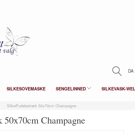
DA
SILKESOVEMASKE
SENGELINNED
SILKEVASK-WE
SilkePudebetræk 50x70cm Champagne
æk 50x70cm Champagne