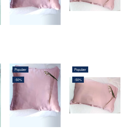
LÆG I KURV
LÆG I KURV
Populær
Populær
-50%
-50%
292,50 DKK
231,00 DKK
585,00 DKK
462,00 DKK
Du sparer:
292,50 DKK
Du sparer:
231,00 DKK
LÆG I KURV
LÆG I KURV