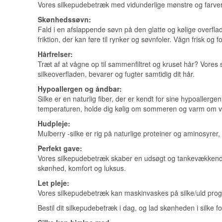
Vores silkepudebetræk med vidunderlige mønstre og farver ti
Skønhedssøvn:
Fald i en afslappende søvn på den glatte og kølige overfl
friktion, der kan føre til rynker og søvnfoler. Vågn frisk og
Hårfrelser:
Træt af at vågne op til sammenfiltret og kruset hår? Vores
silkeoverfladen, bevarer og fugter samtidig dit hår.
Hypoallergen og åndbar:
Silke er en naturlig fiber, der er kendt for sine hypoallerg
temperaturen, holde dig kølig om sommeren og varm om v
Hudpleje:
Mulberry -silke er rig på naturlige proteiner og aminosyre
Perfekt gave:
Vores silkepudebetræk skaber en udsøgt og tankevækkende g
skønhed, komfort og luksus.
Let pleje:
Vores silkepudebetræk kan maskinvaskes på silke/uld progr
Bestil dit silkepudebetræk i dag, og lad skønheden i silke f