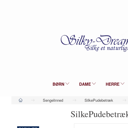
BØRN
DAME
HERRE
Sengelinned
SilkePudebetræk
SilkePudebetr