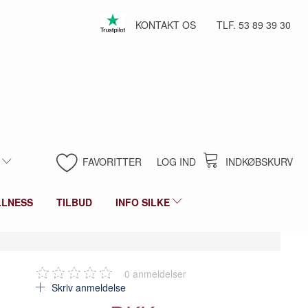
KONTAKT OS
TLF. 53 89 39 30
FAVORITTER
LOG IND
INDKØBSKURV
LLNESS
TILBUD
INFO SILKE
0
anmeldelser
Skriv anmeldelse