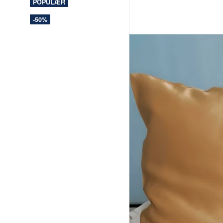
POPULÆR
-50%