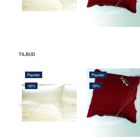
LÆG
LÆG I KURV
I
KURV
TILBUD
Populær
Populær
-50%
-50%
292,50 DKK
202,50 DKK
585,00 DKK
405,00 DKK
Du sparer:
292,50 DKK
Du sparer:
202,50 DKK
LÆG I KURV
Se produktet