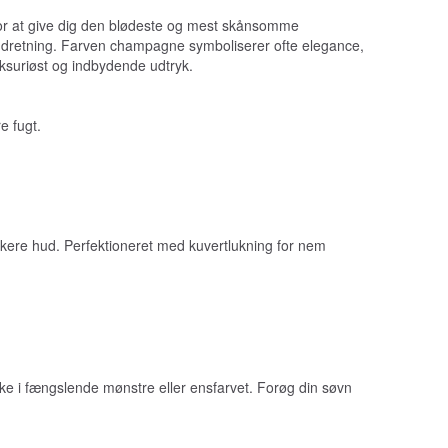
for at give dig den blødeste og mest skånsomme
indretning. Farven champagne symboliserer ofte elegance,
uksuriøst og indbydende udtryk.
e fugt.
skere hud. Perfektioneret med kuvertlukning for nem
e i fængslende mønstre eller ensfarvet. Forøg din søvn