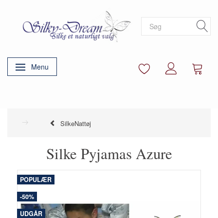
Menu
Skifte navigation
SilkeNattøj
Silke Pyjamas Azure
POPULÆR
-50%
UDGÅR