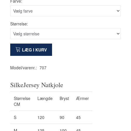
Farve:
Størrelse:
LÆG I KURV
Model/varenr.:
707
SilkeJersey Natkjole
Størrelse
Længde
Bryst
Ærmer
CM
S
120
90
45
M
125
100
45