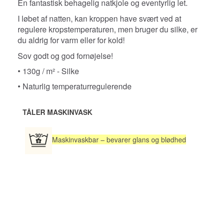
En fantastisk behagelig natkjole og eventyrlig let.
I løbet af natten, kan kroppen have svært ved at
regulere kropstemperaturen, men bruger du silke, er
du aldrig for varm eller for kold!
Sov godt og god fornøjelse!
• 130g / m² - Silke
• Naturlig temperaturregulerende
TÅLER MASKINVASK
Maskinvaskbar – bevarer glans og blødhed