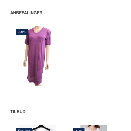
ANBEFALINGER
-50%
420,00 DKK
840,00 DKK
Du sparer:
420,00 DKK
LÆG I
KURV
TILBUD
Populær
-50%