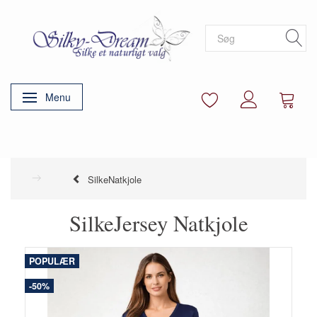
Menu
Skifte navigation
SilkeNatkjole
SilkeJersey Natkjole
POPULÆR
-50%