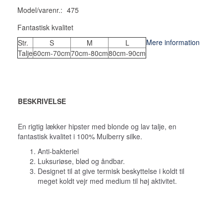
Model/varenr.:
475
Fantastisk kvalitet
Mere information
Str.
S
M
L
Talje
60cm-70cm
70cm-80cm
80cm-90cm
BESKRIVELSE
En rigtig lækker hipster med blonde og lav talje, en
fantastisk kvalitet i 100% Mulberry silke.
Anti-bakteriel
Luksuriøse, blød og åndbar.
Designet til at give termisk beskyttelse i koldt til
meget koldt vejr med medium til høj aktivitet.