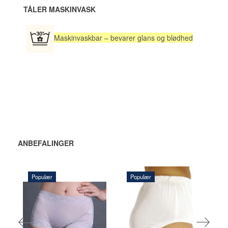
TÅLER MASKINVASK
Maskinvaskbar – bevarer glans og blødhed
ANBEFALINGER
Populær
Populær
165,00 DKK
290,00 DKK