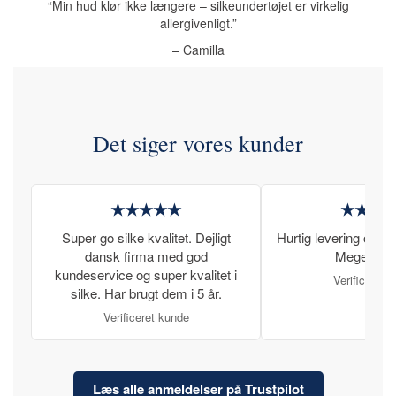
“Min hud klør ikke længere – silkeundertøjet er virkelig
allergivenligt.”
– Camilla
Det siger vores kunder
★★★★★
★★★
Super go silke kvalitet. Dejligt
Hurtig levering og læ
dansk firma med god
Meget tilfr
kundeservice og super kvalitet i
Verificeret 
silke. Har brugt dem i 5 år.
Verificeret kunde
Læs alle anmeldelser på Trustpilot