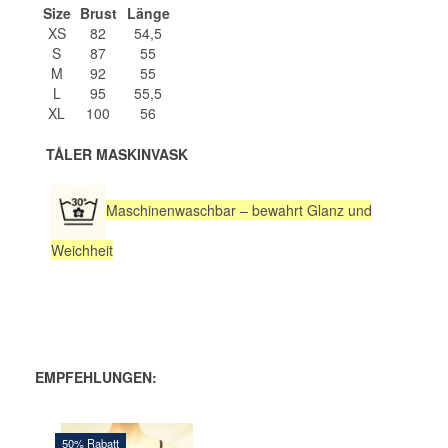
Size
Brust
Länge
XS
82
54,5
S
87
55
M
92
55
L
95
55,5
XL
100
56
TÅLER MASKINVASK
Maschinenwaschbar – bewahrt Glanz und
Weichheit
EMPFEHLUNGEN:
50% Rabatt