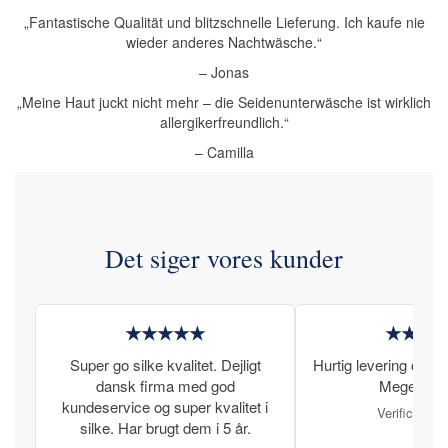
„Fantastische Qualität und blitzschnelle Lieferung. Ich kaufe nie
wieder anderes Nachtwäsche.“
– Jonas
„Meine Haut juckt nicht mehr – die Seidenunterwäsche ist wirklich
allergikerfreundlich.“
– Camilla
Det siger vores kunder
★★★★★
★★★
Super go silke kvalitet. Dejligt
Hurtig levering og læ
dansk firma med god
Meget tilfr
kundeservice og super kvalitet i
Verificeret 
silke. Har brugt dem i 5 år.