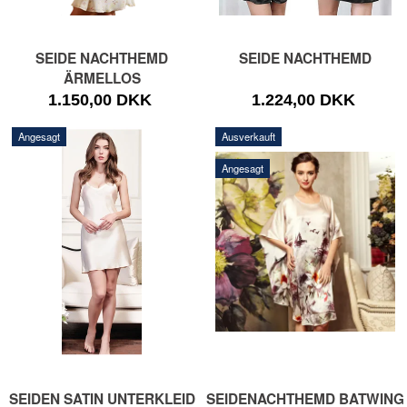
SEIDE NACHTHEMD
SEIDE NACHTHEMD
ÄRMELLOS
1.150,00 DKK
1.224,00 DKK
Angesagt
Ausverkauft
Angesagt
SEIDEN SATIN UNTERKLEID
SEIDENACHTHEMD BATWING