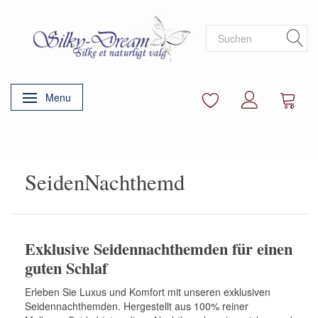
Menu
Anzeige ändern
SeidenNachthemd
Exklusive Seidennachthemden für einen
guten Schlaf
Erleben Sie Luxus und Komfort mit unseren exklusiven
Seidennachthemden. Hergestellt aus 100% reiner