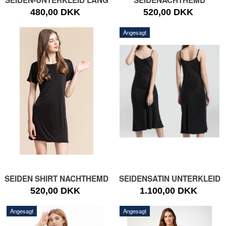
SEIDEN-UNTERKLEID LANG
SEIDENACHTHEMD
480,00 DKK
520,00 DKK
Angesagt
SEIDEN SHIRT NACHTHEMD
SEIDENSATIN UNTERKLEID
520,00 DKK
1.100,00 DKK
Angesagt
Angesagt