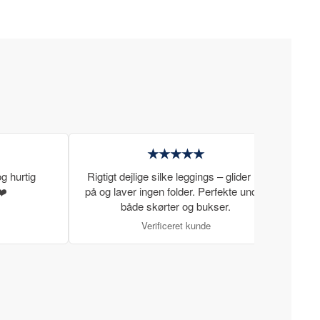
★★★★★
g hurtig
Rigtigt dejlige silke leggings – glider let
Rigti
❤️
på og laver ingen folder. Perfekte under
gode
både skørter og bukser.
Verificeret kunde