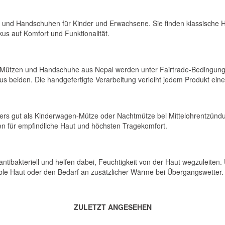
en und Handschuhen für Kinder und Erwachsene. Sie finden klassische H
s auf Komfort und Funktionalität.
Mützen und Handschuhe aus Nepal werden unter Fairtrade-Bedingungen
s beiden. Die handgefertigte Verarbeitung verleiht jedem Produkt eine
nders gut als Kinderwagen-Mütze oder Nachtmütze bei Mittelohrentzünd
en für empfindliche Haut und höchsten Tragekomfort.
antibakteriell und helfen dabei, Feuchtigkeit von der Haut wegzuleit
ible Haut oder den Bedarf an zusätzlicher Wärme bei Übergangswetter.
ZULETZT ANGESEHEN