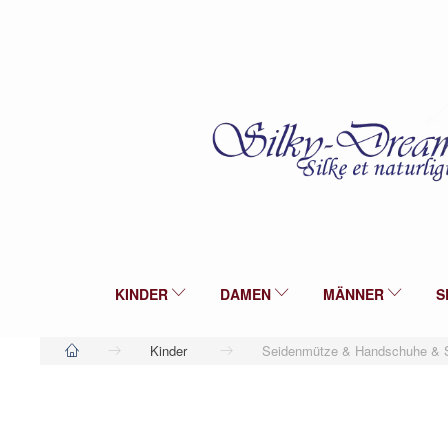
KINDER
DAMEN
MÄNNER
S
Kinder
Seidenmütze & Handschuhe & 