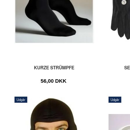
KURZE STRÜMPFE
S
56,00 DKK
Udgår
Udgår