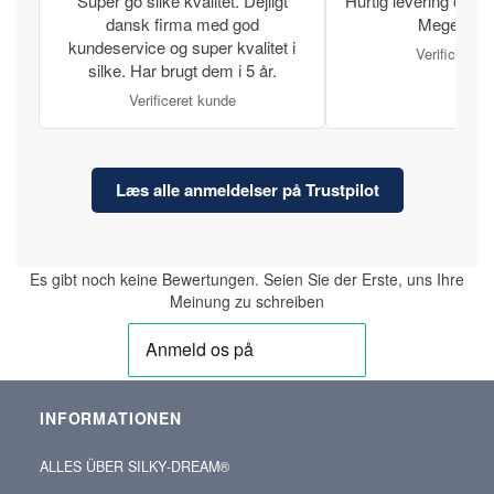
Super go silke kvalitet. Dejligt
Hurtig levering og læ
dansk firma med god
Meget tilfr
kundeservice og super kvalitet i
Verificeret 
silke. Har brugt dem i 5 år.
Verificeret kunde
Læs alle anmeldelser på Trustpilot
Es gibt noch keine Bewertungen. Seien Sie der Erste, uns Ihre
Meinung zu schreiben
INFORMATIONEN
ALLES ÜBER SILKY‑DREAM®