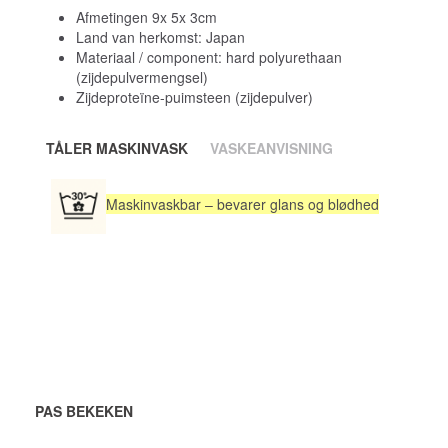
Afmetingen
9x 5x 3cm
Land van herkomst: Japan
Materiaal / component: hard polyurethaan
(zijdepulvermengsel)
Zijdeproteïne-puimsteen (zijdepulver)
TÅLER MASKINVASK
VASKEANVISNING
Maskinvaskbar – bevarer glans og blødhed
PAS BEKEKEN