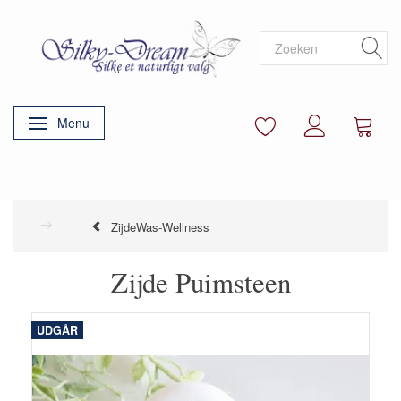
Menu
Navigatie in-/uitschakelen
ZijdeWas-Wellness
Zijde Puimsteen
UDGÅR