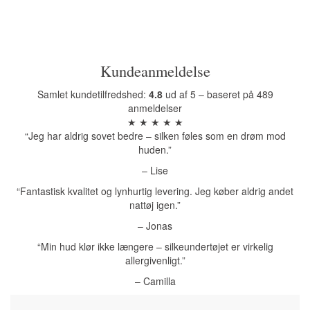
Kundeanmeldelse
Samlet kundetilfredshed:
4.8
ud af 5 – baseret på 489
anmeldelser
★ ★ ★ ★ ★
“Jeg har aldrig sovet bedre – silken føles som en drøm mod
huden.”
– Lise
“Fantastisk kvalitet og lynhurtig levering. Jeg køber aldrig andet
nattøj igen.”
– Jonas
“Min hud klør ikke længere – silkeundertøjet er virkelig
allergivenligt.”
– Camilla