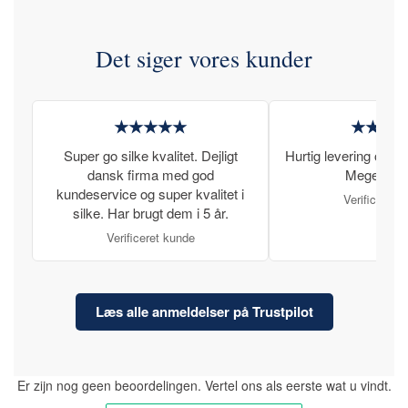
Det siger vores kunder
★★★★★
★★★
Super go silke kvalitet. Dejligt
Hurtig levering og læ
dansk firma med god
Meget tilfr
kundeservice og super kvalitet i
Verificeret 
silke. Har brugt dem i 5 år.
Verificeret kunde
Læs alle anmeldelser på Trustpilot
Er zijn nog geen beoordelingen. Vertel ons als eerste wat u vindt.