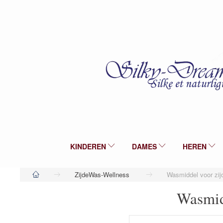
KINDEREN
DAMES
HEREN
ZijdeWas-Wellness
Wasmiddel voor zij
Wasmid