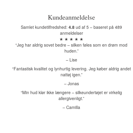
Kundeanmeldelse
Samlet kundetilfredshed:
4.8
ud af 5 – baseret på 489
anmeldelser
★ ★ ★ ★ ★
“Jeg har aldrig sovet bedre – silken føles som en drøm mod
huden.”
– Lise
“Fantastisk kvalitet og lynhurtig levering. Jeg køber aldrig andet
nattøj igen.”
– Jonas
“Min hud klør ikke længere – silkeundertøjet er virkelig
allergivenligt.”
– Camilla