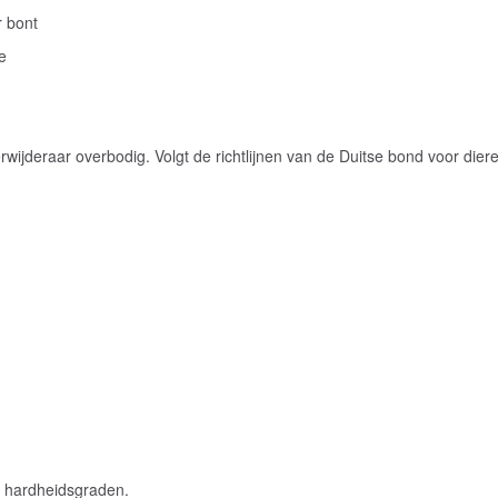
r bont
e
rwijderaar overbodig. Volgt de richtlijnen van de Duitse bond voor di
e hardheidsgraden.