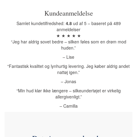
Kundeanmeldelse
Samlet kundetilfredshed:
4.8
ud af 5 – baseret på 489
anmeldelser
★ ★ ★ ★ ★
“Jeg har aldrig sovet bedre – silken føles som en drøm mod
huden.”
– Lise
“Fantastisk kvalitet og lynhurtig levering. Jeg køber aldrig andet
nattøj igen.”
– Jonas
“Min hud klør ikke længere – silkeundertøjet er virkelig
allergivenligt.”
– Camilla