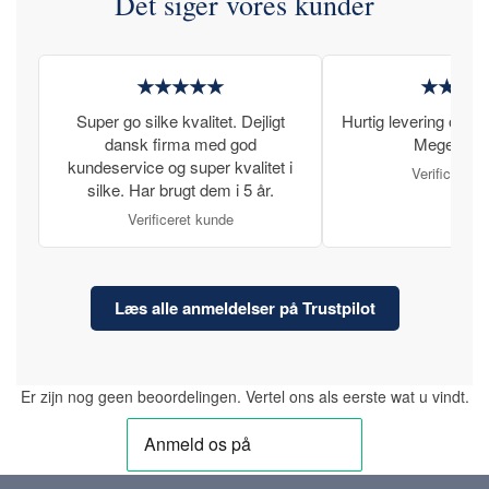
Det siger vores kunder
★★★★★
★★★
Super go silke kvalitet. Dejligt
Hurtig levering og læ
dansk firma med god
Meget tilfr
kundeservice og super kvalitet i
Verificeret 
silke. Har brugt dem i 5 år.
Verificeret kunde
Læs alle anmeldelser på Trustpilot
Er zijn nog geen beoordelingen. Vertel ons als eerste wat u vindt.