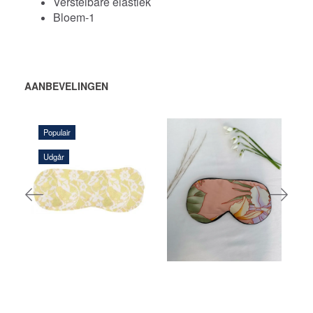
Verstelbare elastiek
Bloem-1
AANBEVELINGEN
Populair
Udgår
108,00 DKK
116,00 DKK
VOEG TOE
VOEG TOE
AAN
AAN
WINKELWAGEN
WINKELWAGEN