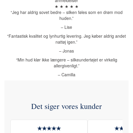
anmeldelser
★ ★ ★ ★ ★
“Jeg har aldrig sovet bedre – silken føles som en drøm mod
huden.”
– Lise
“Fantastisk kvalitet og lynhurtig levering. Jeg køber aldrig andet
nattøj igen.”
– Jonas
“Min hud klør ikke længere – silkeundertøjet er virkelig
allergivenligt.”
– Camilla
Det siger vores kunder
★★★★★
★★★