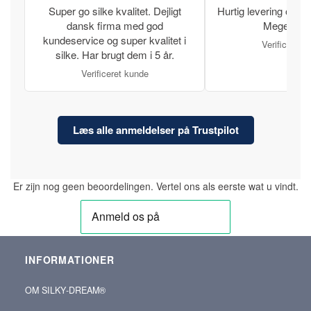
Super go silke kvalitet. Dejligt
Hurtig levering og læ
dansk firma med god
Meget tilfr
kundeservice og super kvalitet i
Verificeret 
silke. Har brugt dem i 5 år.
Verificeret kunde
Læs alle anmeldelser på Trustpilot
Er zijn nog geen beoordelingen. Vertel ons als eerste wat u vindt.
INFORMATIONER
OM SILKY‑DREAM®