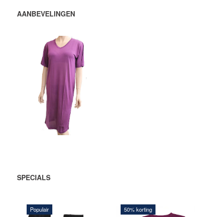
AANBEVELINGEN
672,00 DKK
VOEG TOE
AAN
WINKELWAGEN
SPECIALS
Populair
50% korting