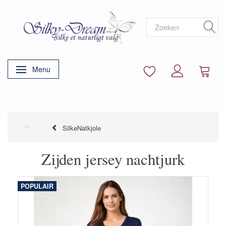
Menu
Navigatie in-/uitschakelen
SilkeNatkjole
Zijden jersey nachtjurk
POPULAIR