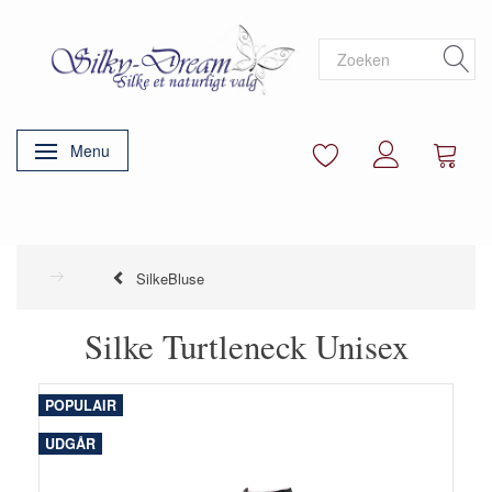
Menu
Navigatie in-/uitschakelen
SilkeBluse
Silke Turtleneck Unisex
POPULAIR
UDGÅR