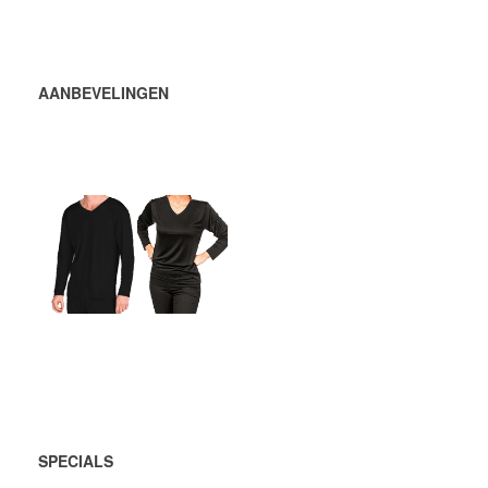
AANBEVELINGEN
632,50 DKK
VOEG TOE
AAN
WINKELWAGEN
SPECIALS