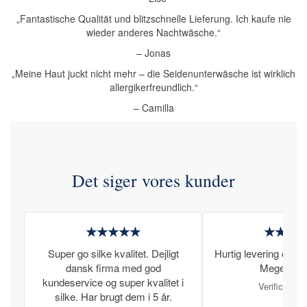
„Fantastische Qualität und blitzschnelle Lieferung. Ich kaufe nie
wieder anderes Nachtwäsche.“
– Jonas
„Meine Haut juckt nicht mehr – die Seidenunterwäsche ist wirklich
allergikerfreundlich.“
– Camilla
Det siger vores kunder
★★★★★
★★★
Super go silke kvalitet. Dejligt
Hurtig levering og læ
dansk firma med god
Meget tilfr
kundeservice og super kvalitet i
Verificeret 
silke. Har brugt dem i 5 år.