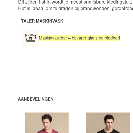
Dit zijden t-shirt wordt je meest onmisbare kledingstuk; h
Het is ideaal om te dragen bij brandwonden, gordelroos
TÅLER MASKINVASK
Maskinvaskbar – bevarer glans og blødhed
AANBEVELINGEN
448,00 DKK