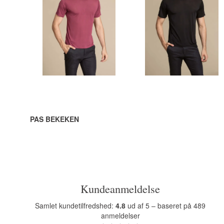
448,00 DKK per
eenheid
VOEG TOE
VOEG TOE
AAN
AAN
WINKELWAGEN
WINKELWAGEN
PAS BEKEKEN
Kundeanmeldelse
Samlet kundetilfredshed:
4.8
ud af 5 – baseret på 489
anmeldelser