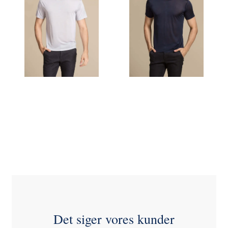
448,00 DKK
VOEG TOE
VOEG TOE
AAN
AAN
WINKELWAGEN
WINKELWAGEN
Det siger vores kunder