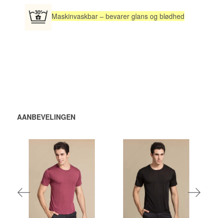
Maskinvaskbar – bevarer glans og blødhed
AANBEVELINGEN
448,00 DKK
448,00 DKK per
eenheid
VOEG TOE
VOEG TOE
AAN