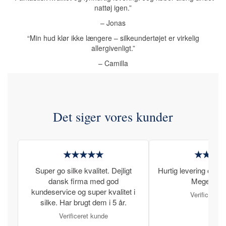
nattøj igen.”
– Jonas
“Min hud klør ikke længere – silkeundertøjet er virkelig
allergivenligt.”
– Camilla
Det siger vores kunder
★★★★★
★★★
Super go silke kvalitet. Dejligt
Hurtig levering og læ
dansk firma med god
Meget tilfr
kundeservice og super kvalitet i
Verificeret 
silke. Har brugt dem i 5 år.
Verificeret kunde