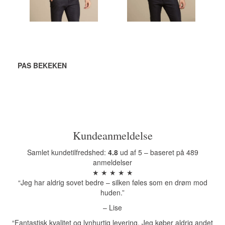
AAN
WINKELWAGEN
WINKELWAGEN
PAS BEKEKEN
Kundeanmeldelse
Samlet kundetilfredshed:
4.8
ud af 5 – baseret på 489
anmeldelser
★ ★ ★ ★ ★
“Jeg har aldrig sovet bedre – silken føles som en drøm mod
huden.”
– Lise
“Fantastisk kvalitet og lynhurtig levering. Jeg køber aldrig andet