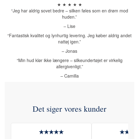
★ ★ ★ ★ ★
“Jeg har aldrig sovet bedre – silken føles som en drøm mod
huden.”
– Lise
“Fantastisk kvalitet og lynhurtig levering. Jeg køber aldrig andet
nattøj igen.”
– Jonas
“Min hud klør ikke længere – silkeundertøjet er virkelig
allergivenligt.”
– Camilla
Det siger vores kunder
★★★★★
★★★