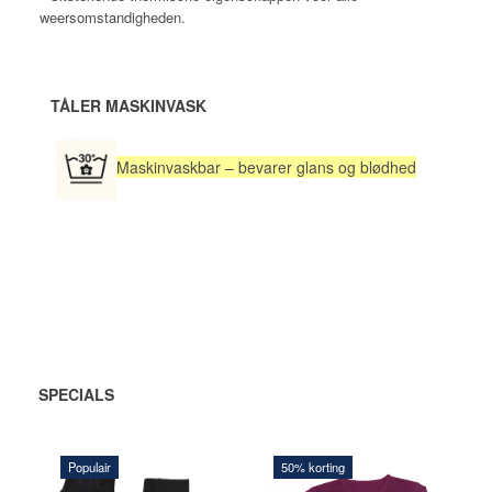
weersomstandigheden.
TÅLER MASKINVASK
Maskinvaskbar – bevarer glans og blødhed
SPECIALS
Populair
50% korting