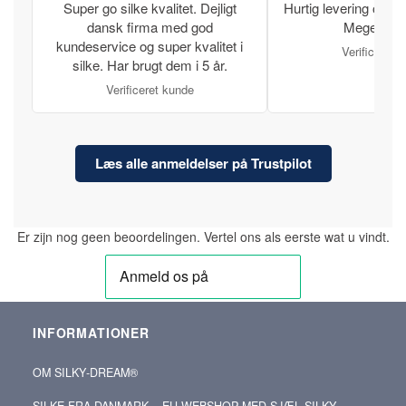
Super go silke kvalitet. Dejligt
Hurtig levering og læ
dansk firma med god
Meget tilfr
kundeservice og super kvalitet i
Verificeret 
silke. Har brugt dem i 5 år.
Verificeret kunde
Læs alle anmeldelser på Trustpilot
Er zijn nog geen beoordelingen. Vertel ons als eerste wat u vindt.
INFORMATIONER
OM SILKY‑DREAM®
SILKE FRA DANMARK – EU WEBSHOP MED SJÆL SILKY-