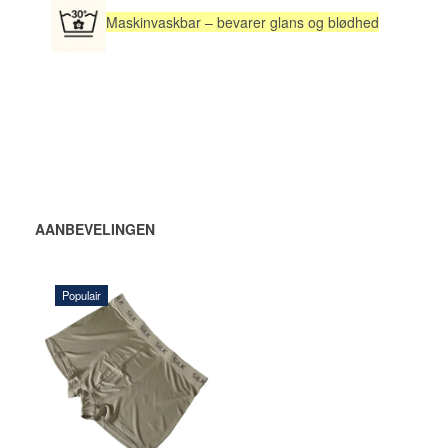
Maskinvaskbar – bevarer glans og blødhed
AANBEVELINGEN
Populair
252,00 DKK
VOEG TOE
AAN
WINKELWAGEN