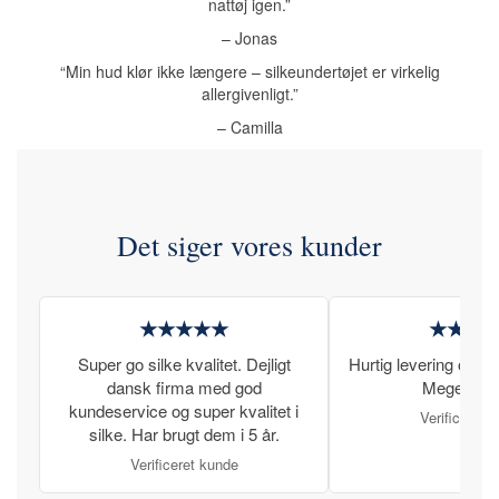
nattøj igen.”
– Jonas
“Min hud klør ikke længere – silkeundertøjet er virkelig
allergivenligt.”
– Camilla
Det siger vores kunder
★★★★★
★★★
Super go silke kvalitet. Dejligt
Hurtig levering og læ
dansk firma med god
Meget tilfr
kundeservice og super kvalitet i
Verificeret 
silke. Har brugt dem i 5 år.
Verificeret kunde