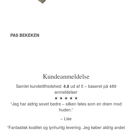
PAS BEKEKEN
Kundeanmeldelse
Samlet kundetilfredshed:
4.8
ud af 5 – baseret på 489
anmeldelser
★ ★ ★ ★ ★
“Jeg har aldrig sovet bedre – silken føles som en drøm mod
huden.”
– Lise
“Fantastisk kvalitet og lynhurtig levering. Jeg køber aldrig andet