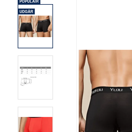
POPULAIR
UDGÅR