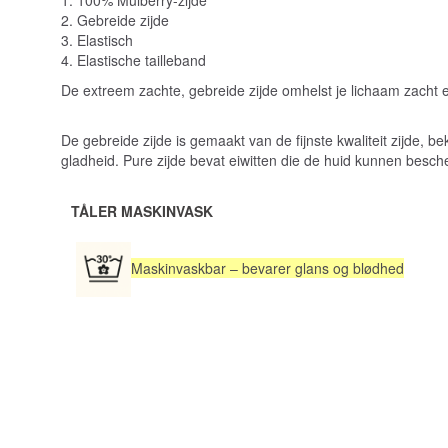
1. 100% Mulberry-zijde
2. Gebreide zijde
3. Elastisch
4. Elastische tailleband
De extreem zachte, gebreide zijde omhelst je lichaam zacht en
De gebreide zijde is gemaakt van de fijnste kwaliteit zijde, 
gladheid. Pure zijde bevat eiwitten die de huid kunnen besc
TÅLER MASKINVASK
Maskinvaskbar – bevarer glans og blødhed