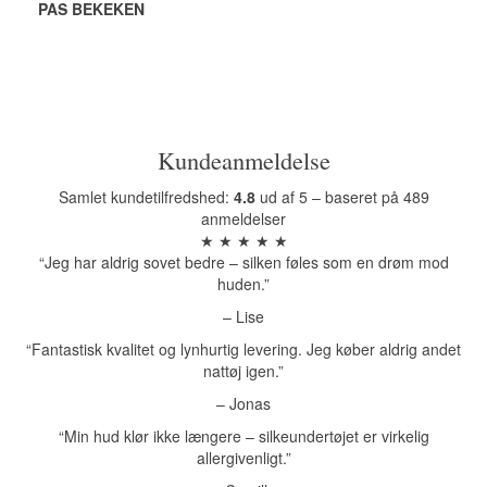
PAS BEKEKEN
Kundeanmeldelse
Samlet kundetilfredshed:
4.8
ud af 5 – baseret på 489
anmeldelser
★ ★ ★ ★ ★
“Jeg har aldrig sovet bedre – silken føles som en drøm mod
huden.”
– Lise
“Fantastisk kvalitet og lynhurtig levering. Jeg køber aldrig andet
nattøj igen.”
– Jonas
“Min hud klør ikke længere – silkeundertøjet er virkelig
allergivenligt.”