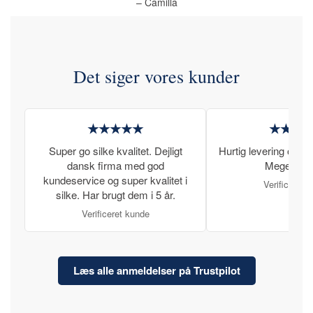
– Camilla
Det siger vores kunder
★★★★★
★★★
Super go silke kvalitet. Dejligt
Hurtig levering og læ
dansk firma med god
Meget tilfr
kundeservice og super kvalitet i
Verificeret 
silke. Har brugt dem i 5 år.
Verificeret kunde
Læs alle anmeldelser på Trustpilot