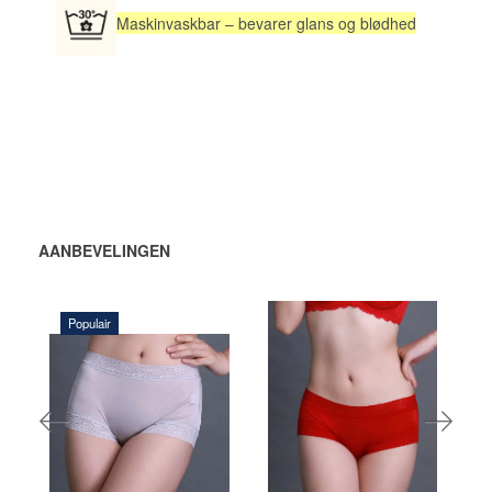
Maskinvaskbar – bevarer glans og blødhed
AANBEVELINGEN
Populair
132,00 DKK
115,00 DKK
VOEG TOE
VOEG TOE
AAN
AAN
WINKELWAGEN