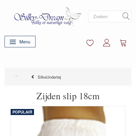
Menu
Navigatie in-/uitschakelen
SilkeUndertøj
Zijden slip 18cm
POPULAIR