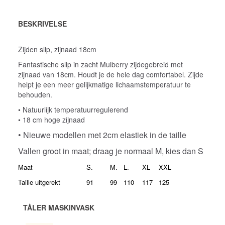
BESKRIVELSE
Zijden slip, zijnaad 18cm
Fantastische slip in zacht Mulberry zijdegebreid met
zijnaad van 18cm. Houdt je de hele dag comfortabel. Zijde
helpt je een meer gelijkmatige lichaamstemperatuur te
behouden.
• Natuurlijk temperatuurregulerend
• 18 cm hoge zijnaad
• Nieuwe modellen met 2cm elastiek in de taille
Vallen groot in maat; draag je normaal M, kies dan S
Maat
S.
M.
L.
XL
XXL
Taille uitgerekt
91
99
110
117
125
TÅLER MASKINVASK