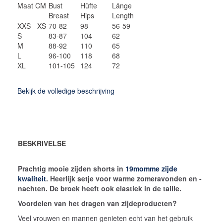
Maat CM
Bust
Hüfte
Länge
Breast
Hips
Length
XXS - XS
70-82
98
56-59
S
83-87
104
62
M
88-92
110
65
L
96-100
118
68
XL
101-105
124
72
Bekijk de volledige beschrijving
BESKRIVELSE
Prachtig mooie zijden shorts in
19momme zijde
kwaliteit
. Heerlijk setje voor warme zomeravonden en -
nachten. De broek heeft ook elastiek in de taille.
Voordelen van het dragen van zijdeproducten?
Veel vrouwen en mannen genieten echt van het gebruik