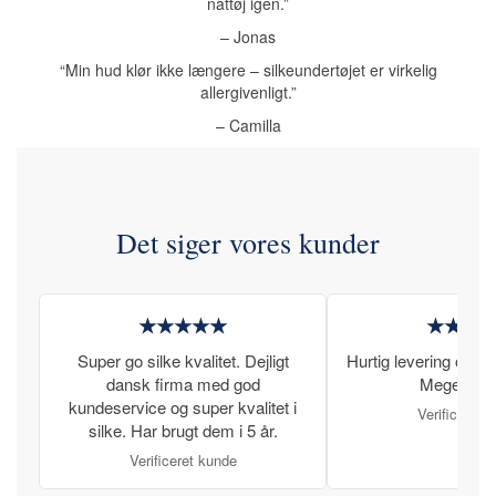
nattøj igen.”
– Jonas
“Min hud klør ikke længere – silkeundertøjet er virkelig
allergivenligt.”
– Camilla
Det siger vores kunder
★★★★★
★★★
Super go silke kvalitet. Dejligt
Hurtig levering og læ
dansk firma med god
Meget tilfr
kundeservice og super kvalitet i
Verificeret 
silke. Har brugt dem i 5 år.
Verificeret kunde