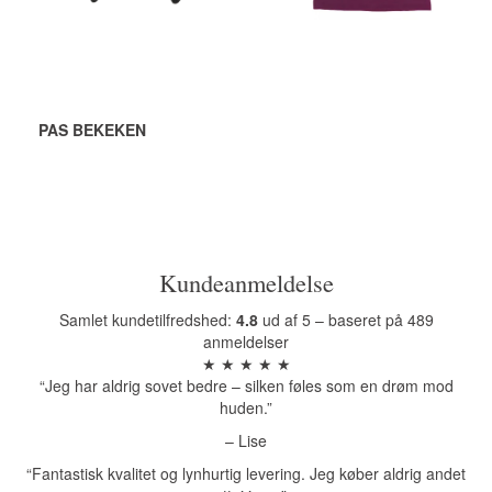
Bekijk alle opties
Bekijk alle opties
PAS BEKEKEN
Kundeanmeldelse
Samlet kundetilfredshed:
4.8
ud af 5 – baseret på 489
anmeldelser
★ ★ ★ ★ ★
“Jeg har aldrig sovet bedre – silken føles som en drøm mod
huden.”
– Lise
“Fantastisk kvalitet og lynhurtig levering. Jeg køber aldrig andet