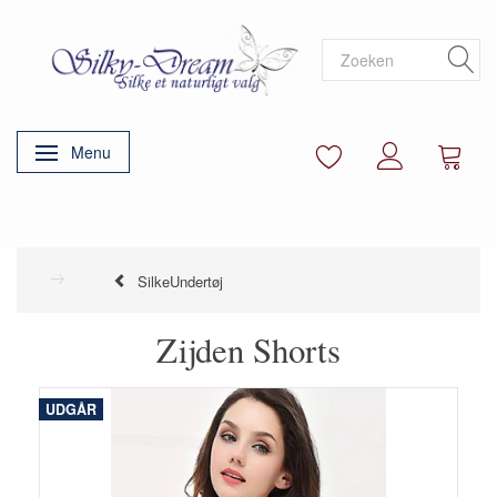
Menu
Navigatie in-/uitschakelen
SilkeUndertøj
Zijden Shorts
UDGÅR